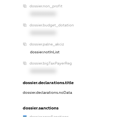
dossier.non_profit
XXXXXXXXXX
dossier.budget_dotation
XXXXXXXXXX
dossier.palne_akciz
dossier.notInList
dossier.bigTaxPayerReg
XXXXXXXXXX
dossier.declarations.title
dossier.declarations.noData
dossier.sanctions
dossier.specSanctions