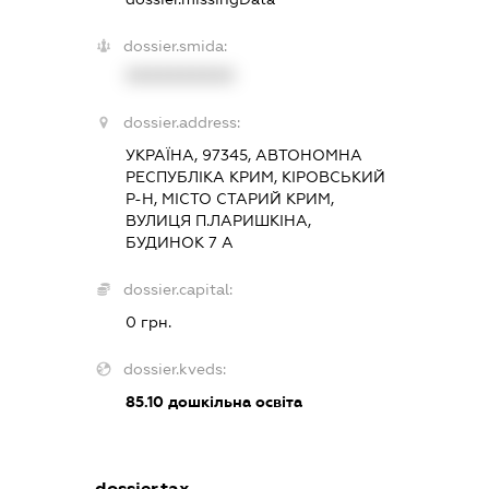
dossier.smida:
XXXXXXXXXX
dossier.address:
УКРАЇНА, 97345, АВТОНОМНА
РЕСПУБЛІКА КРИМ, КІРОВСЬКИЙ
Р-Н, МІСТО СТАРИЙ КРИМ,
ВУЛИЦЯ П.ЛАРИШКІНА,
БУДИНОК 7 А
dossier.capital:
0 грн.
dossier.kveds:
85.10
дошкільна освіта
dossier.tax