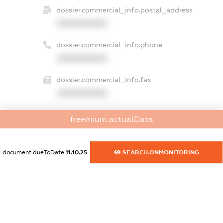
dossier.commercial_info.postal_address
XXXXXXXXXX
dossier.commercial_info.phone
XXXXXXXXXX
dossier.commercial_info.fax
XXXXXXXXXX
dossier.commercial_info.email
freemium.actualData
XXXXXXXXXX
dossier.commercial_info.website
document.dueToDate
11.10.25
SEARCH.ONMONITORING
XXXXXXXXXX
dossier.commercial_info.activity
XXXXXXXXXX