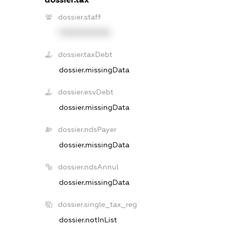
dossier.staff
XXXXXXXXXX
dossier.taxDebt
dossier.missingData
dossier.esvDebt
dossier.missingData
dossier.ndsPayer
dossier.missingData
dossier.ndsAnnul
dossier.missingData
dossier.single_tax_reg
dossier.notInList