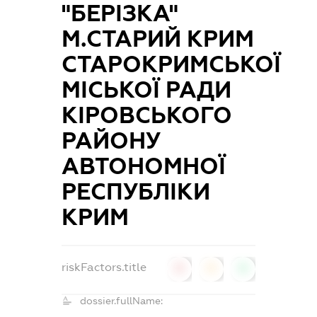
"БЕРІЗКА"
М.СТАРИЙ КРИМ
СТАРОКРИМСЬКОЇ
МІСЬКОЇ РАДИ
КІРОВСЬКОГО
РАЙОНУ
АВТОНОМНОЇ
РЕСПУБЛІКИ
КРИМ
riskFactors.title
0
0
0
dossier.fullName: