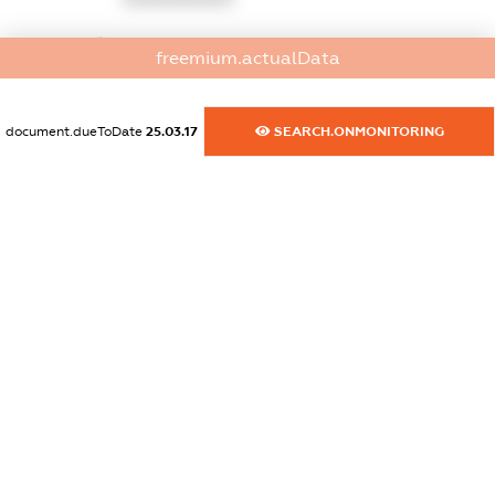
dossier.commercial_info.website
freemium.actualData
XXXXXXXXXX
dossier.commercial_info.activity
document.dueToDate
25.03.17
SEARCH.ONMONITORING
XXXXXXXXXX
freemium.exampleText_1
freemium.exampleText_2
freemium.anonymousPerSearch2
FREEMIUM.DETAILS
FREEMIUM.REGISTER