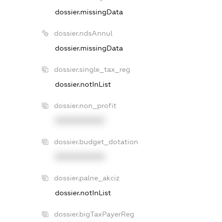
dossier.missingData
dossier.ndsAnnul
dossier.missingData
dossier.single_tax_reg
dossier.notInList
dossier.non_profit
XXXXXXXXXX
dossier.budget_dotation
XXXXXXXXXX
dossier.palne_akciz
dossier.notInList
dossier.bigTaxPayerReg