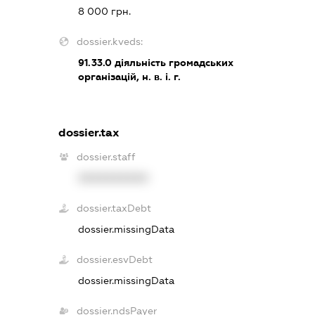
8 000 грн.
dossier.kveds:
91.33.0
діяльність громадських
організацій, н. в. і. г.
dossier.tax
dossier.staff
XXXXXXXXXX
dossier.taxDebt
dossier.missingData
dossier.esvDebt
dossier.missingData
dossier.ndsPayer