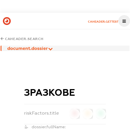
CAHEADER.GETTEST
CAHEADER.SEARCH
document.dossier
ЗРАЗКОВЕ
riskFactors.title
0
0
0
dossier.fullName: