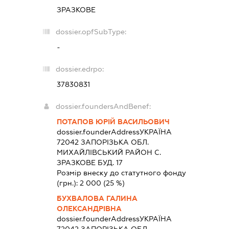
ЗРАЗКОВЕ
dossier.opfSubType:
-
dossier.edrpo:
37830831
dossier.foundersAndBenef:
ПОТАПОВ ЮРІЙ ВАСИЛЬОВИЧ
dossier.founderAddress
УКРАЇНА
72042 ЗАПОРIЗЬКА ОБЛ.
МИХАЙЛIВСЬКИЙ РАЙОН С.
ЗРАЗКОВЕ БУД. 17
Розмір внеску до статутного фонду
(грн.):
2 000
(25 %)
БУХВАЛОВА ГАЛИНА
ОЛЕКСАНДРІВНА
dossier.founderAddress
УКРАЇНА