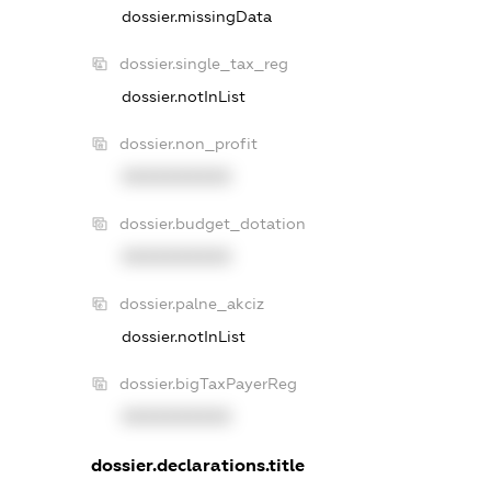
dossier.missingData
dossier.single_tax_reg
dossier.notInList
dossier.non_profit
XXXXXXXXXX
dossier.budget_dotation
XXXXXXXXXX
dossier.palne_akciz
dossier.notInList
dossier.bigTaxPayerReg
XXXXXXXXXX
dossier.declarations.title