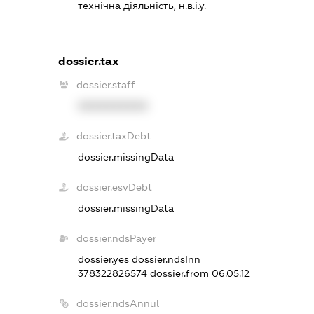
технічна діяльність, н.в.і.у.
dossier.tax
dossier.staff
XXXXXXXXXX
dossier.taxDebt
dossier.missingData
dossier.esvDebt
dossier.missingData
dossier.ndsPayer
dossier.yes
dossier.ndsInn
378322826574
dossier.from 06.05.12
dossier.ndsAnnul