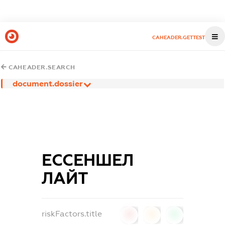
CAHEADER.GETTEST
CAHEADER.SEARCH
document.dossier
ЕССЕНШЕЛ
ЛАЙТ
riskFactors.title
0
0
0