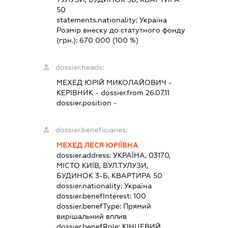
50
statements.nationality:
Україна
Розмір внеску до статутного фонду
(грн.):
670 000
(100 %)
dossier.heads:
МЕХЕД ЮРІЙ МИКОЛАЙОВИЧ
-
КЕРІВНИК
- dossier.from 26.07.11
dossier.position -
dossier.beneficiaries:
МЕХЕД ЛЕСЯ ЮРІЇВНА
dossier.address:
УКРАЇНА, 03170,
МІСТО КИЇВ, ВУЛ.ТУЛУЗИ,
БУДИНОК 3-Б, КВАРТИРА 50
dossier.nationality:
Україна
dossier.benefInterest:
100
dossier.benefType:
Прямий
вирішальний вплив
dossier.benefRole:
КІНЦЕВИЙ