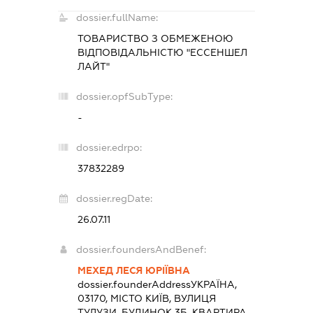
dossier.fullName:
ТОВАРИСТВО З ОБМЕЖЕНОЮ
ВІДПОВІДАЛЬНІСТЮ "ЕССЕНШЕЛ
ЛАЙТ"
dossier.opfSubType:
-
dossier.edrpo:
37832289
dossier.regDate:
26.07.11
dossier.foundersAndBenef:
МЕХЕД ЛЕСЯ ЮРІЇВНА
dossier.founderAddress
УКРАЇНА,
03170, МІСТО КИЇВ, ВУЛИЦЯ
ТУЛУЗИ, БУДИНОК 3Б, КВАРТИРА