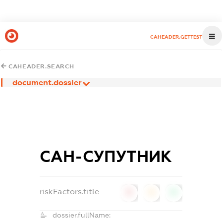
CAHEADER.GETTEST
CAHEADER.SEARCH
document.dossier
САН-СУПУТНИК
riskFactors.title
0
0
0
dossier.fullName: