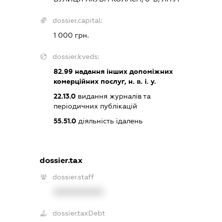
dossier.capital:
1 000 грн.
dossier.kveds:
82.99
надання інших допоміжних
комерційних послуг, н. в. і. у.
22.13.0
видання журналів та
періодичних публікацій
55.51.0
діяльність їдалень
dossier.tax
dossier.staff
XXXXXXXXXX
dossier.taxDebt