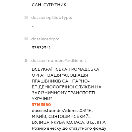
САН-СУПУТНИК
dossier.opfSubType:
-
dossier.edrpo:
37832341
dossier.foundersAndBenef:
ВСЕУКРАЇНСЬКА ГРОМАДСЬКА
ОРГАНІЗАЦІЯ "АСОЦІАЦІЯ
ПРАЦІВНИКІВ САНІТАРНО-
ЕПІДЕМІОЛОГІЧНОЇ СЛУЖБИ НА
ЗАЛІЗНИЧНОМУ ТРАНСПОРТІ
УКРАЇНИ"
37163560
dossier.founderAddress
03146,
М.КИЇВ, СВЯТОШИНСЬКИЙ,
ВУЛИЦЯ ЯКУБА КОЛАСА, 8 Б, ЛІТ.А
Розмір внеску до статутного фонду