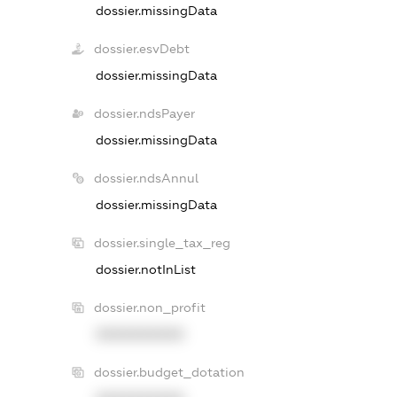
dossier.missingData
dossier.esvDebt
dossier.missingData
dossier.ndsPayer
dossier.missingData
dossier.ndsAnnul
dossier.missingData
dossier.single_tax_reg
dossier.notInList
dossier.non_profit
XXXXXXXXXX
dossier.budget_dotation