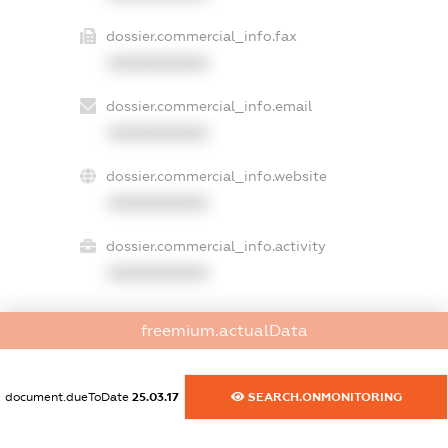
dossier.commercial_info.fax
XXXXXXXXXX
dossier.commercial_info.email
XXXXXXXXXX
dossier.commercial_info.website
XXXXXXXXXX
dossier.commercial_info.activity
XXXXXXXXXX
freemium.actualData
freemium.exampleText_1
freemium.exampleText_2
freemium.anonymousPerSearch2
document.dueToDate
25.03.17
SEARCH.ONMONITORING
FREEMIUM.DETAILS