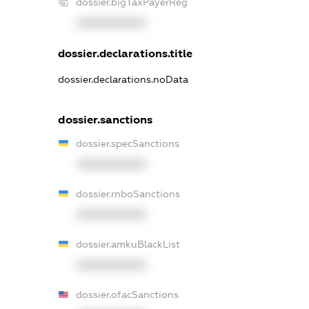
dossier.bigTaxPayerReg
XXXXXXXXXX
dossier.declarations.title
dossier.declarations.noData
dossier.sanctions
dossier.specSanctions
XXXXXXXXXX
dossier.rnboSanctions
XXXXXXXXXX
dossier.amkuBlackList
XXXXXXXXXX
dossier.ofacSanctions