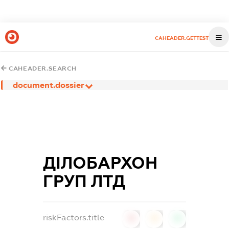
CAHEADER.GETTEST
CAHEADER.SEARCH
document.dossier
ДІЛОБАРХОН
ГРУП ЛТД
riskFactors.title
0
0
0