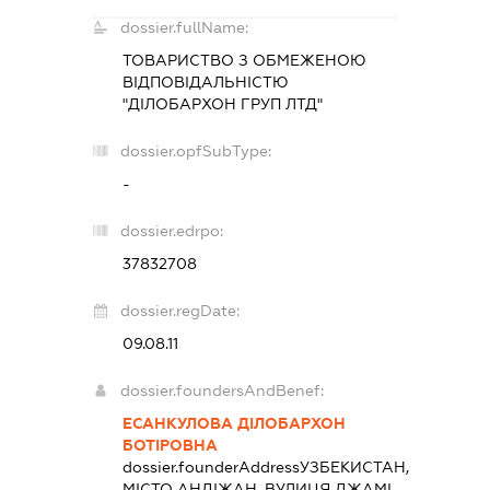
dossier.fullName:
ТОВАРИСТВО З ОБМЕЖЕНОЮ
ВІДПОВІДАЛЬНІСТЮ
"ДІЛОБАРХОН ГРУП ЛТД"
dossier.opfSubType:
-
dossier.edrpo:
37832708
dossier.regDate:
09.08.11
dossier.foundersAndBenef:
ЕСАНКУЛОВА ДІЛОБАРХОН
БОТІРОВНА
dossier.founderAddress
УЗБЕКИСТАН,
МІСТО АНДІЖАН, ВУЛИЦЯ ДЖАМІ,