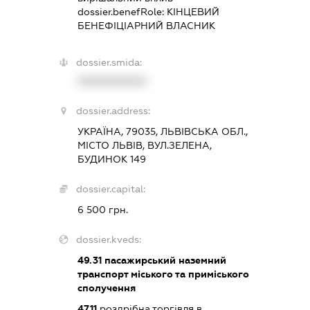
dossier.benefRole:
КІНЦЕВИЙ
БЕНЕФІЦІАРНИЙ ВЛАСНИК
dossier.smida:
XXXXXXXXXX
dossier.address:
УКРАЇНА, 79035, ЛЬВІВСЬКА ОБЛ.,
МІСТО ЛЬВІВ, ВУЛ.ЗЕЛЕНА,
БУДИНОК 149
dossier.capital:
6 500 грн.
dossier.kveds:
49.31
пасажирський наземний
транспорт міського та приміського
сполучення
47.11
роздрібна торгівля в