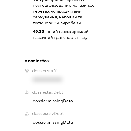
неспеціалізованих магазинах
переважно продуктами
харчування, напоями та
тютюновими виробами
49.39
інший пасажирський
наземний транспорт, н.в.і.у.
dossier.tax
dossier.staff
XXXXXXXXXX
dossier.taxDebt
dossier.missingData
dossier.esvDebt
dossier.missingData