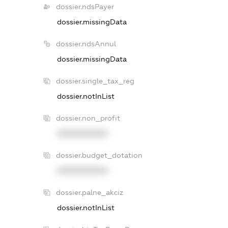
dossier.ndsPayer
dossier.missingData
dossier.ndsAnnul
dossier.missingData
dossier.single_tax_reg
dossier.notInList
dossier.non_profit
XXXXXXXXXX
dossier.budget_dotation
XXXXXXXXXX
dossier.palne_akciz
dossier.notInList