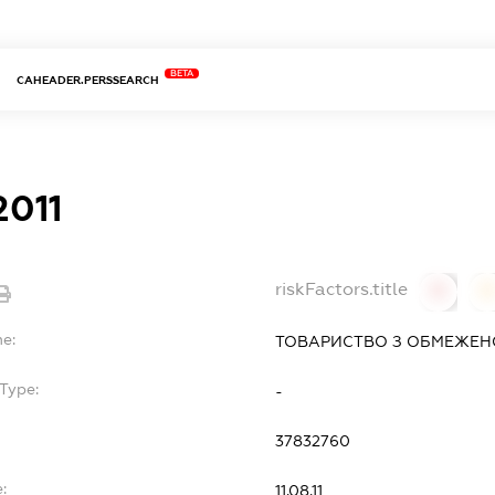
BETA
CAHEADER.PERSSEARCH
2011
riskFactors.title
0
0
me:
ТОВАРИСТВО З ОБМЕЖЕН
Type:
-
37832760
:
11.08.11