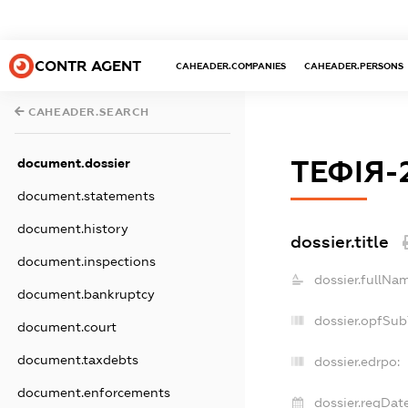
CONTR AGENT
CAHEADER.COMPANIES
CAHEADER.PERSONS
CAHEADER.SEARCH
document.dossier
ТЕФІЯ-
document.statements
document.history
dossier.title
document.inspections
dossier.fullNa
document.bankruptcy
dossier.opfSub
document.court
document.taxdebts
dossier.edrpo:
document.enforcements
dossier.regDate