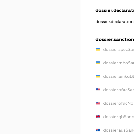
dossier.declarati
dossier.declaratio
dossier.sanction
dossier.specSa
dossier.rnboSa
dossier.amkuBl
dossier.ofacSa
dossier.ofacN
dossier.gbSanc
dossier.ausSan