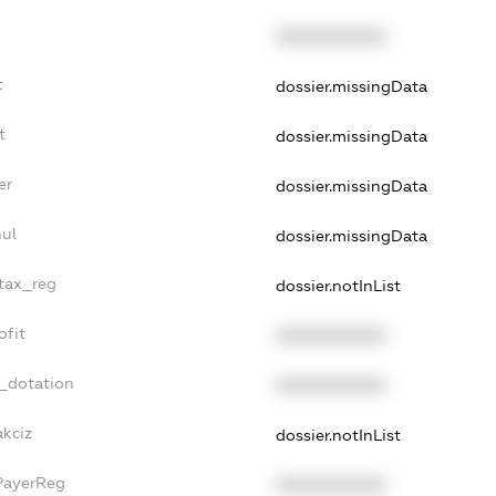
XXXXXXXXXX
t
dossier.missingData
t
dossier.missingData
er
dossier.missingData
nul
dossier.missingData
_tax_reg
dossier.notInList
ofit
XXXXXXXXXX
t_dotation
XXXXXXXXXX
akciz
dossier.notInList
PayerReg
XXXXXXXXXX