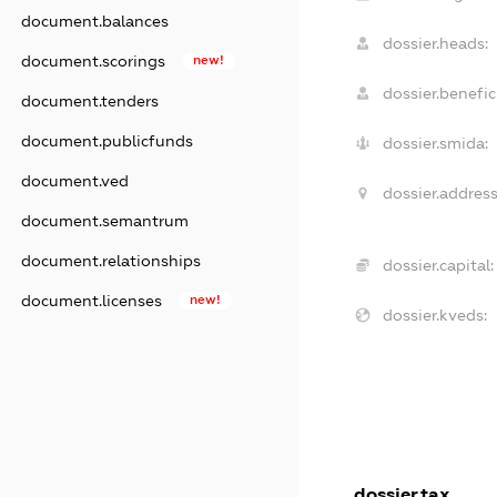
document.balances
dossier.heads:
document.scorings
new!
dossier.benefici
document.tenders
document.publicfunds
dossier.smida:
document.ved
dossier.address
document.semantrum
document.relationships
dossier.capital:
document.licenses
new!
dossier.kveds:
dossier.tax