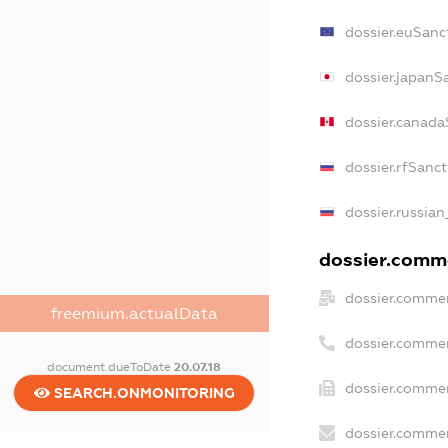
dossier.euSanc
dossier.japanS
dossier.canada
dossier.rfSanc
dossier.russian
dossier.comme
dossier.commer
freemium.actualData
dossier.commer
document.dueToDate
20.07.18
dossier.commer
SEARCH.ONMONITORING
dossier.commer