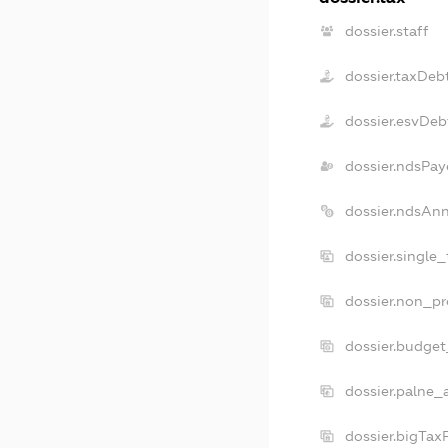
dossier.staff
dossier.taxDeb
dossier.esvDeb
dossier.ndsPay
dossier.ndsAn
dossier.single
dossier.non_pr
dossier.budge
dossier.palne_
dossier.bigTax