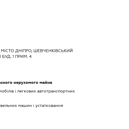
 МІСТО ДНІПРО, ШЕВЧЕНКІВСЬКИЙ
УД. 1 ПРИМ. 4
асного нерухомого майна
обілів і легкових автотранспортних
івельних машин і устатковання