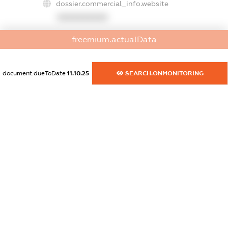
dossier.commercial_info.website
XXXXXXXXXX
dossier.commercial_info.activity
freemium.actualData
XXXXXXXXXX
document.dueToDate
11.10.25
SEARCH.ONMONITORING
freemium.exampleText_1
freemium.exampleText_2
freemium.anonymousPerSearch2
FREEMIUM.DETAILS
FREEMIUM.REGISTER