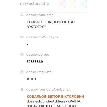
riskFactors.title
0
0
0
dossier.fullName:
ПРИВАТНЕ ПІДПРИЄМСТВО
"ОКТОПУС"
dossier.opfSubType:
-
dossier.edrpo:
37833869
dossier.regDate:
10.11.11
dossier.foundersAndBenef:
КОВАЛЬОВ ВІКТОР ВІКТОРОВИЧ
dossier.founderAddress
УКРАЇНА,
99042, МІСТО СЕВАСТОПОЛЬ,