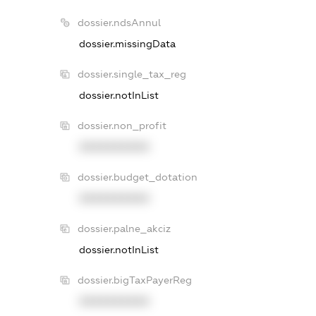
dossier.ndsAnnul
dossier.missingData
dossier.single_tax_reg
dossier.notInList
dossier.non_profit
XXXXXXXXXX
dossier.budget_dotation
XXXXXXXXXX
dossier.palne_akciz
dossier.notInList
dossier.bigTaxPayerReg
XXXXXXXXXX