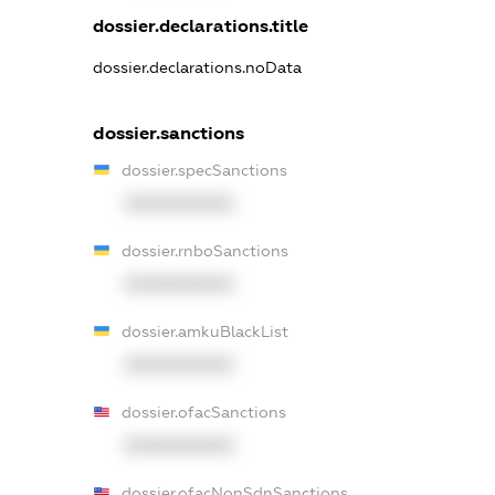
dossier.declarations.title
dossier.declarations.noData
dossier.sanctions
dossier.specSanctions
XXXXXXXXXX
dossier.rnboSanctions
XXXXXXXXXX
dossier.amkuBlackList
XXXXXXXXXX
dossier.ofacSanctions
XXXXXXXXXX
dossier.ofacNonSdnSanctions