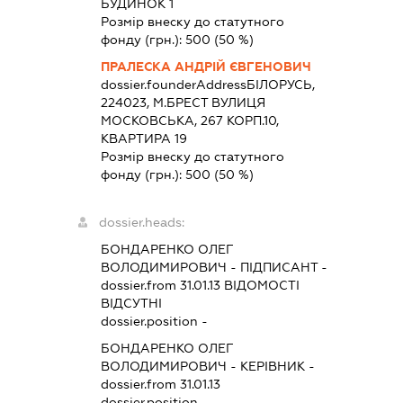
БУДИНОК 1
Розмір внеску до статутного
фонду (грн.):
500
(50 %)
ПРАЛЕСКА АНДРІЙ ЄВГЕНОВИЧ
dossier.founderAddress
БІЛОРУСЬ,
224023, М.БРЕСТ ВУЛИЦЯ
МОСКОВСЬКА, 267 КОРП.10,
КВАРТИРА 19
Розмір внеску до статутного
фонду (грн.):
500
(50 %)
dossier.heads:
БОНДАРЕНКО ОЛЕГ
ВОЛОДИМИРОВИЧ
-
ПІДПИСАНТ
-
dossier.from 31.01.13
ВІДОМОСТІ
ВІДСУТНІ
dossier.position -
БОНДАРЕНКО ОЛЕГ
ВОЛОДИМИРОВИЧ
-
КЕРІВНИК
-
dossier.from 31.01.13
dossier.position -