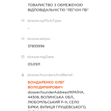
ТОВАРИСТВО З ОБМЕЖЕНОЮ
ВІДПОВІДАЛЬНІСТЮ "ЛЕГІОН ПБ"
dossier.opfSubType:
-
dossier.edrpo:
37833996
dossier.regDate:
05.09.11
dossier.foundersAndBenef:
БОНДАРЕНКО ОЛЕГ
ВОЛОДИМИРОВИЧ
dossier.founderAddress
УКРАЇНА,
44308, ВОЛИНСЬКА ОБЛ.,
ЛЮБОМЛЬСЬКИЙ Р-Н, СЕЛО
БІРКИ, ВУЛИЦЯ ГРУШЕВСЬКОГО,