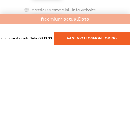
dossier.commercial_info.website
XXXXXXXXXX
freemium.actualData
dossier.commercial_info.activity
XXXXXXXXXX
document.dueToDate
08.12.22
SEARCH.ONMONITORING
freemium.exampleText_1
freemium.exampleText_2
freemium.anonymousPerSearch2
FREEMIUM.DETAILS
FREEMIUM.REGISTER