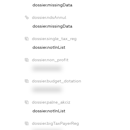
dossier.missingData
dossier.ndsAnnul
dossier.missingData
dossier.single_tax_reg
dossier.notInList
dossier.non_profit
XXXXXXXXXX
dossier.budget_dotation
XXXXXXXXXX
dossier.palne_akciz
dossier.notInList
dossier.bigTaxPayerReg