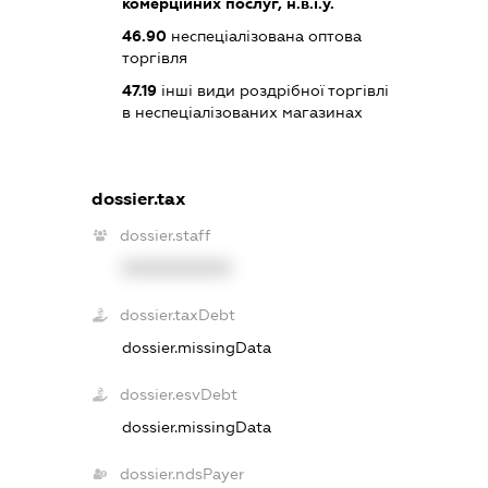
комерційних послуг, н.в.і.у.
46.90
неспеціалізована оптова
торгівля
47.19
інші види роздрібної торгівлі
в неспеціалізованих магазинах
dossier.tax
dossier.staff
XXXXXXXXXX
dossier.taxDebt
dossier.missingData
dossier.esvDebt
dossier.missingData
dossier.ndsPayer