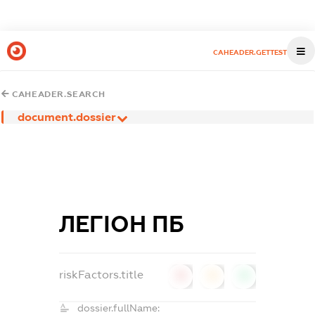
CAHEADER.GETTEST
CAHEADER.SEARCH
document.dossier
ЛЕГІОН ПБ
riskFactors.title
0
0
0
dossier.fullName: