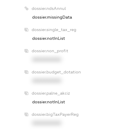
dossier.ndsAnnul
dossier.missingData
dossier.single_tax_reg
dossier.notInList
dossier.non_profit
XXXXXXXXXX
dossier.budget_dotation
XXXXXXXXXX
dossier.palne_akciz
dossier.notInList
dossier.bigTaxPayerReg
XXXXXXXXXX