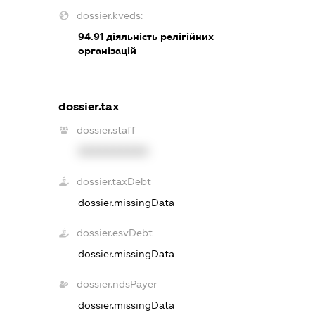
dossier.kveds:
94.91
діяльність релігійних
організацій
dossier.tax
dossier.staff
XXXXXXXXXX
dossier.taxDebt
dossier.missingData
dossier.esvDebt
dossier.missingData
dossier.ndsPayer
dossier.missingData