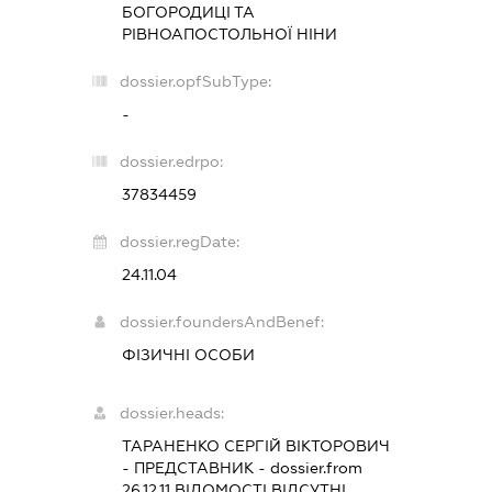
БОГОРОДИЦІ ТА
РІВНОАПОСТОЛЬНОЇ НІНИ
dossier.opfSubType:
-
dossier.edrpo:
37834459
dossier.regDate:
24.11.04
dossier.foundersAndBenef:
ФІЗИЧНІ ОСОБИ
dossier.heads:
ТАРАНЕНКО СЕРГІЙ ВІКТОРОВИЧ
-
ПРЕДСТАВНИК
- dossier.from
26.12.11
ВІДОМОСТІ ВІДСУТНІ