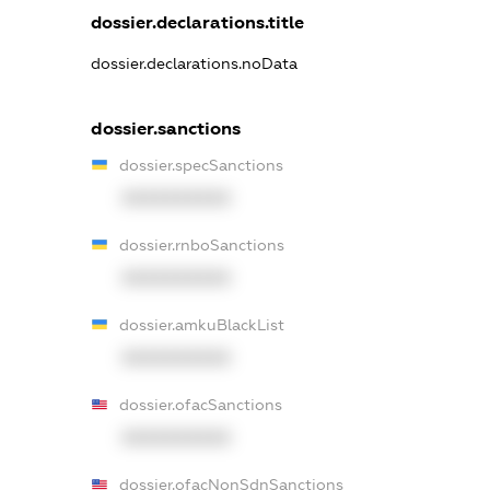
dossier.declarations.title
dossier.declarations.noData
dossier.sanctions
dossier.specSanctions
XXXXXXXXXX
dossier.rnboSanctions
XXXXXXXXXX
dossier.amkuBlackList
XXXXXXXXXX
dossier.ofacSanctions
XXXXXXXXXX
dossier.ofacNonSdnSanctions