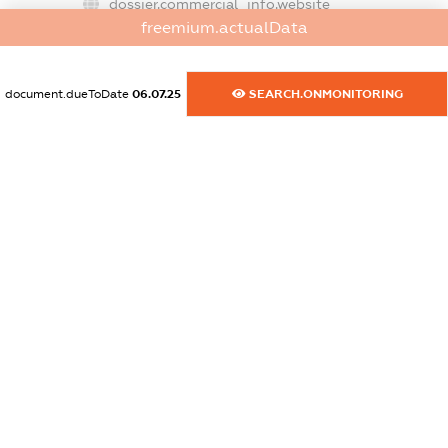
dossier.commercial_info.website
freemium.actualData
XXXXXXXXXX
dossier.commercial_info.activity
document.dueToDate
06.07.25
SEARCH.ONMONITORING
XXXXXXXXXX
freemium.exampleText_1
freemium.exampleText_2
freemium.anonymousPerSearch2
FREEMIUM.DETAILS
FREEMIUM.REGISTER