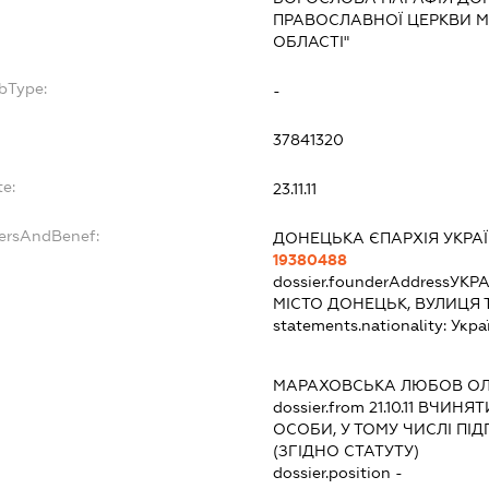
ПРАВОСЛАВНОЇ ЦЕРКВИ М
ОБЛАСТІ"
bType:
-
37841320
te:
23.11.11
dersAndBenef:
ДОНЕЦЬКА ЄПАРХІЯ УКРА
19380488
dossier.founderAddress
УКРА
МІСТО ДОНЕЦЬК, ВУЛИЦЯ
statements.nationality:
Укра
:
МАРАХОВСЬКА ЛЮБОВ ОЛ
dossier.from 21.10.11
ВЧИНЯТИ
ОСОБИ, У ТОМУ ЧИСЛІ П
(ЗГІДНО СТАТУТУ)
dossier.position -