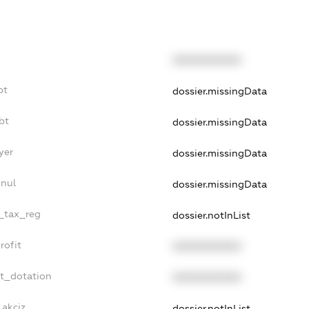
XXXXXXXXXX
bt
dossier.missingData
bt
dossier.missingData
yer
dossier.missingData
nnul
dossier.missingData
e_tax_reg
dossier.notInList
rofit
XXXXXXXXXX
et_dotation
XXXXXXXXXX
_akciz
dossier.notInList