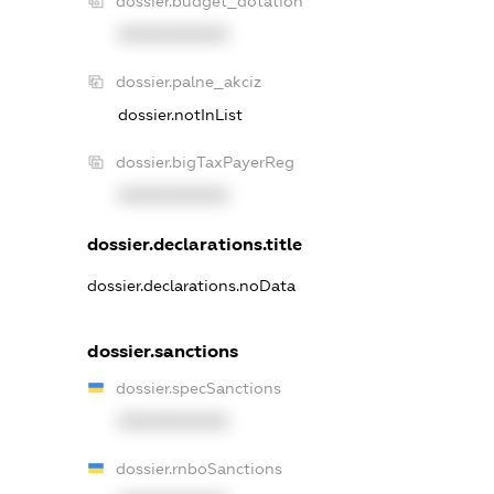
dossier.budget_dotation
XXXXXXXXXX
dossier.palne_akciz
dossier.notInList
dossier.bigTaxPayerReg
XXXXXXXXXX
dossier.declarations.title
dossier.declarations.noData
dossier.sanctions
dossier.specSanctions
XXXXXXXXXX
dossier.rnboSanctions