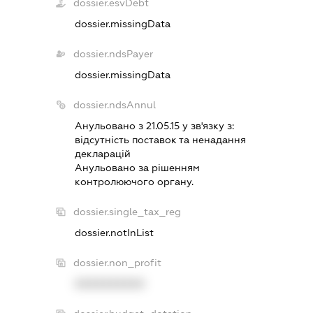
dossier.esvDebt
dossier.missingData
dossier.ndsPayer
dossier.missingData
dossier.ndsAnnul
Анульовано з 21.05.15 у зв'язку з:
вiдсутнiсть поставок та ненадання
декларацiй
Анульовано за рiшенням
контролюючого органу.
dossier.single_tax_reg
dossier.notInList
dossier.non_profit
XXXXXXXXXX