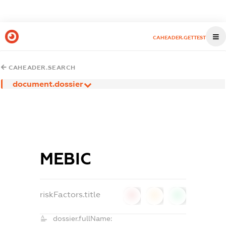
CAHEADER.GETTEST
CAHEADER.SEARCH
document.dossier
МЕВІС
riskFactors.title
0
0
0
dossier.fullName: