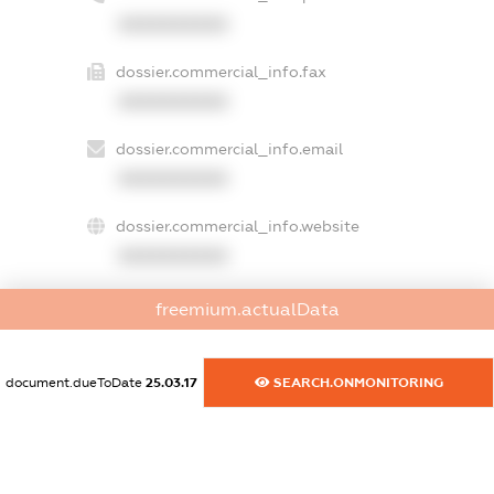
XXXXXXXXXX
dossier.commercial_info.fax
XXXXXXXXXX
dossier.commercial_info.email
XXXXXXXXXX
dossier.commercial_info.website
XXXXXXXXXX
dossier.commercial_info.activity
freemium.actualData
XXXXXXXXXX
document.dueToDate
25.03.17
SEARCH.ONMONITORING
freemium.exampleText_1
freemium.exampleText_2
freemium.anonymousPerSearch2