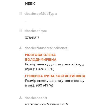
МЕВІС
dossier.opfSubType:
-
dossier.edrpo:
37841817
dossier.foundersAndBenef:
МОЗГОВА ОЛЕНА
ВОЛОДИМИРІВНА
Розмір внеску до статутного фонду
(грн.):
1 020
(51 %)
ГРИШИНА ІРИНА КОСТЯНТИНІВНА
Розмір внеску до статутного фонду
(грн.):
980
(49 %)
dossier.heads:
ЧЕПОВСЬКИЙ ГЕННАДІЙ