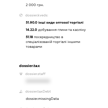
2 000 грн.
dossier.kveds:
51.90.0
інші види оптової торгівлі
14.22.0
добування глини та каоліну
51.18
посередництво в
спеціалізованій торгівлі іншими
товарами
dossier.tax
dossier.staff
XXXXXXXXXX
dossier.taxDebt
dossier.missingData