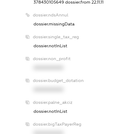
378430105649
dossier.from 22.11.11
dossier.ndsAnnul
dossier.missingData
dossier.single_tax_reg
dossier.notInList
dossier.non_profit
XXXXXXXXXX
dossier.budget_dotation
XXXXXXXXXX
dossier.palne_akciz
dossier.notInList
dossier.bigTaxPayerReg
XXXXXXXXXX