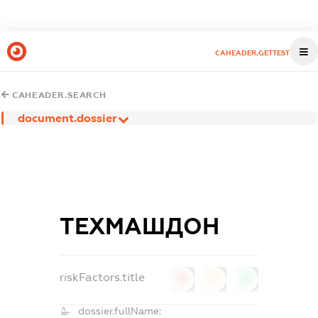
CAHEADER.GETTEST
CAHEADER.SEARCH
document.dossier
ТЕХМАШДОН
riskFactors.title
0
0
0
dossier.fullName: