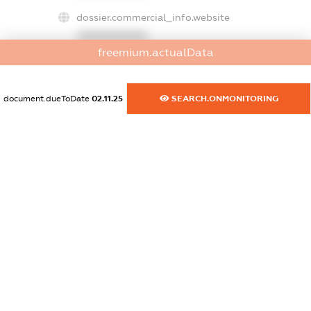
dossier.commercial_info.website
XXXXXXXXXX
freemium.actualData
dossier.commercial_info.activity
XXXXXXXXXX
document.dueToDate
02.11.25
SEARCH.ONMONITORING
freemium.exampleText_1
freemium.exampleText_2
freemium.anonymousPerSearch2
FREEMIUM.DETAILS
FREEMIUM.REGISTER