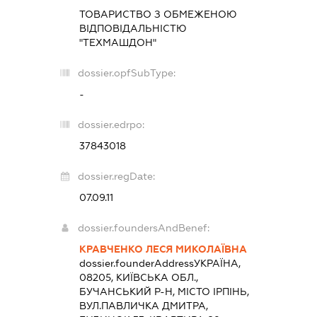
ТОВАРИСТВО З ОБМЕЖЕНОЮ
ВІДПОВІДАЛЬНІСТЮ
"ТЕХМАШДОН"
dossier.opfSubType:
-
dossier.edrpo:
37843018
dossier.regDate:
07.09.11
dossier.foundersAndBenef:
КРАВЧЕНКО ЛЕСЯ МИКОЛАЇВНА
dossier.founderAddress
УКРАЇНА,
08205, КИЇВСЬКА ОБЛ.,
БУЧАНСЬКИЙ Р-Н, МІСТО ІРПІНЬ,
ВУЛ.ПАВЛИЧКА ДМИТРА,