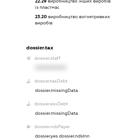
22.29
виробництво інших виробів
із пластмас
23.20
виробництво вогнетривких
виробів
dossier.tax
dossier.staff
XXXXXXXXXX
dossier.taxDebt
dossier.missingData
dossier.esvDebt
dossier.missingData
dossier.ndsPayer
dossier.yes
dossier.ndsInn