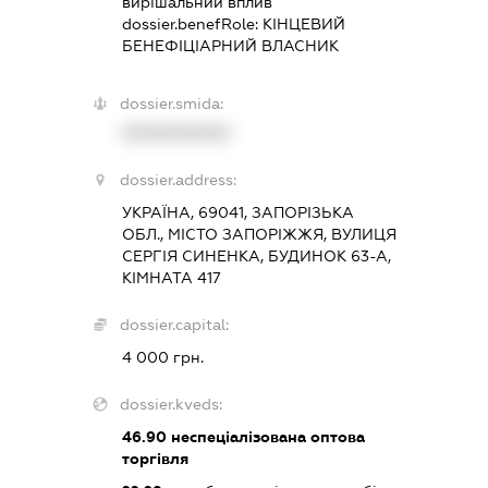
вирішальний вплив
dossier.benefRole:
КІНЦЕВИЙ
БЕНЕФІЦІАРНИЙ ВЛАСНИК
dossier.smida:
XXXXXXXXXX
dossier.address:
УКРАЇНА, 69041, ЗАПОРІЗЬКА
ОБЛ., МІСТО ЗАПОРІЖЖЯ, ВУЛИЦЯ
СЕРГІЯ СИНЕНКА, БУДИНОК 63-А,
КІМНАТА 417
dossier.capital:
4 000 грн.
dossier.kveds:
46.90
неспеціалізована оптова
торгівля