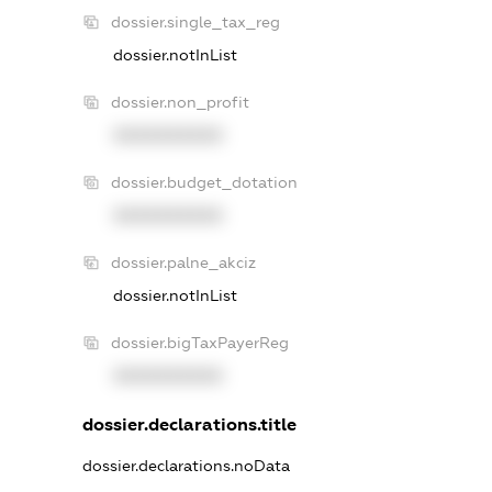
dossier.single_tax_reg
dossier.notInList
dossier.non_profit
XXXXXXXXXX
dossier.budget_dotation
XXXXXXXXXX
dossier.palne_akciz
dossier.notInList
dossier.bigTaxPayerReg
XXXXXXXXXX
dossier.declarations.title
dossier.declarations.noData