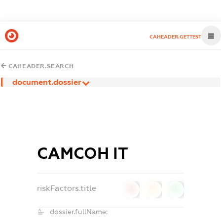
CAHEADER.GETTEST
CAHEADER.SEARCH
document.dossier
САМСОН ІТ
riskFactors.title
0
0
0
dossier.fullName: