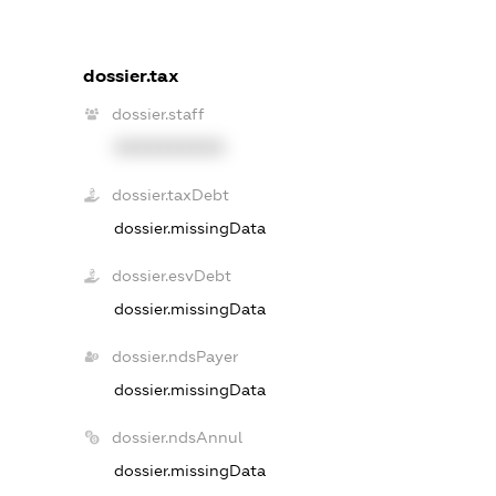
dossier.tax
dossier.staff
XXXXXXXXXX
dossier.taxDebt
dossier.missingData
dossier.esvDebt
dossier.missingData
dossier.ndsPayer
dossier.missingData
dossier.ndsAnnul
dossier.missingData