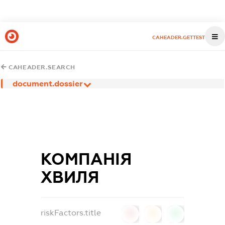
CAHEADER.GETTEST
CAHEADER.SEARCH
document.dossier
КОМПАНІЯ
ХВИЛЯ
riskFactors.title
0
0
0