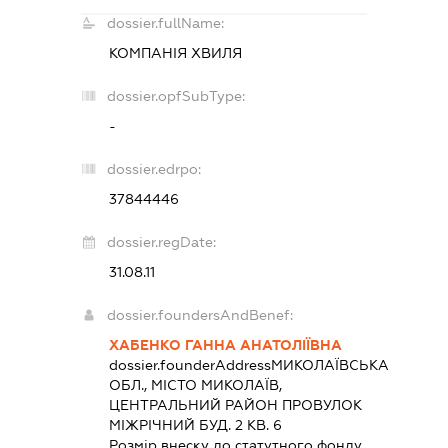
dossier.fullName:
КОМПАНІЯ ХВИЛЯ
dossier.opfSubType:
-
dossier.edrpo:
37844446
dossier.regDate:
31.08.11
dossier.foundersAndBenef:
ХАБЕНКО ГАННА АНАТОЛІЇВНА
dossier.founderAddress
МИКОЛАЇВСЬКА
ОБЛ., МІСТО МИКОЛАЇВ,
ЦЕНТРАЛЬНИЙ РАЙОН ПРОВУЛОК
МІЖРІЧНИЙ БУД. 2 КВ. 6
Розмір внеску до статутного фонду