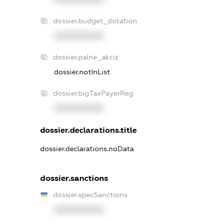
dossier.budget_dotation
XXXXXXXXXX
dossier.palne_akciz
dossier.notInList
dossier.bigTaxPayerReg
XXXXXXXXXX
dossier.declarations.title
dossier.declarations.noData
dossier.sanctions
dossier.specSanctions
XXXXXXXXXX