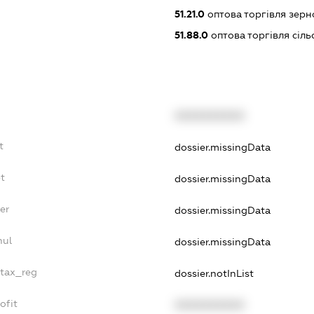
51.21.0
оптова торгівля зерн
51.88.0
оптова торгівля сіл
XXXXXXXXXX
t
dossier.missingData
t
dossier.missingData
er
dossier.missingData
nul
dossier.missingData
_tax_reg
dossier.notInList
ofit
XXXXXXXXXX