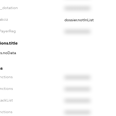
t_dotation
XXXXXXXXXX
akciz
dossier.notInList
xPayerReg
XXXXXXXXXX
ions.title
ns.noData
ns
nctions
XXXXXXXXXX
nctions
XXXXXXXXXX
ackList
XXXXXXXXXX
nctions
XXXXXXXXXX