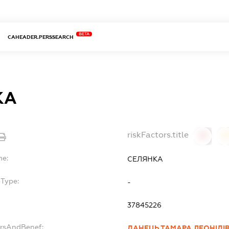
BETA
CAHEADER.PERSSEARCH
КА
riskFactors.title
0
0
me:
СЕЛЯНКА
bType:
-
37845226
ersAndBenef:
ДАНЕЦЬ ТАМАРА ЛЕОНІДІ