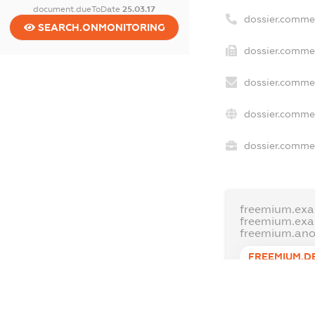
document.dueToDate
25.03.17
dossier.comme
SEARCH.ONMONITORING
dossier.commer
dossier.commer
dossier.commer
dossier.commer
freemium.exa
freemium.ex
freemium.an
FREEMIUM.D