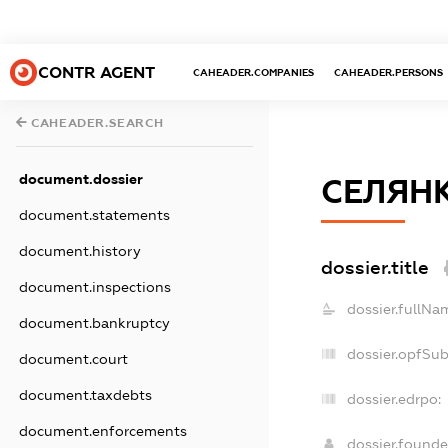
CONTR AGENT
CAHEADER.COMPANIES
CAHEADER.PERSONS
CAHEADER.SEARCH
document.dossier
СЕЛЯН
document.statements
document.history
dossier.title
document.inspections
dossier.fullNa
document.bankruptcy
dossier.opfSu
document.court
document.taxdebts
dossier.edrpo:
document.enforcements
dossier.found