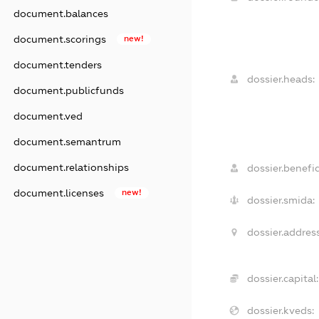
document.balances
document.scorings
new!
document.tenders
dossier.heads:
document.publicfunds
document.ved
document.semantrum
document.relationships
dossier.benefic
document.licenses
new!
dossier.smida:
dossier.address
dossier.capital:
dossier.kveds: