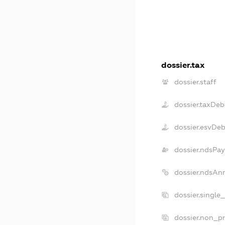
dossier.tax
dossier.staff
dossier.taxDeb
dossier.esvDeb
dossier.ndsPay
dossier.ndsAn
dossier.single
dossier.non_pr