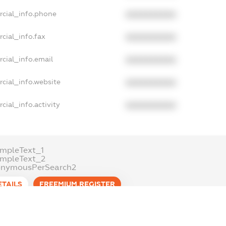
rcial_info.phone
XXXXXXXXXX
cial_info.fax
XXXXXXXXXX
cial_info.email
XXXXXXXXXX
cial_info.website
XXXXXXXXXX
cial_info.activity
XXXXXXXXXX
mpleText_1
ampleText_2
onymousPerSearch2
ETAILS
FREEMIUM.REGISTER