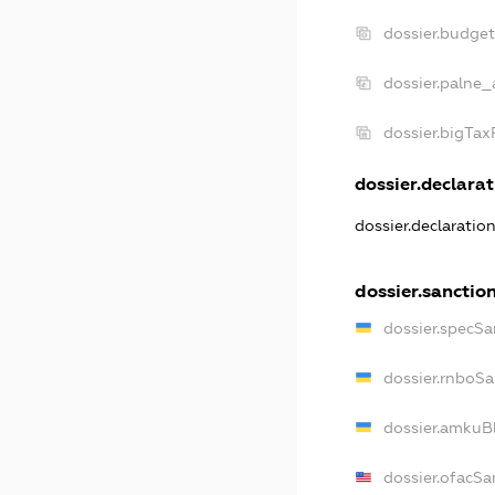
dossier.budge
dossier.palne_
dossier.bigTa
dossier.declarat
dossier.declaratio
dossier.sanctio
dossier.specSa
dossier.rnboSa
dossier.amkuBl
dossier.ofacSa