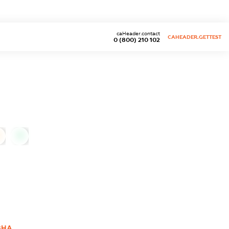
caHeader.contact
CAHEADER.GETTEST
0 (800) 210 102
0
ВНА