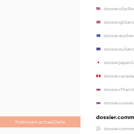
dossier.ofacN
dossier.gbSanc
dossier.ausSan
dossier.euSanc
dossier.japanS
dossier.canad
dossier.rfSanc
dossier.russian
dossier.comme
freemium.actualData
dossier.commer