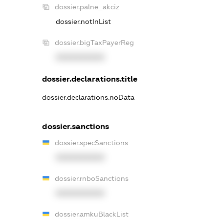
dossier.palne_akciz
dossier.notInList
dossier.bigTaxPayerReg
XXXXXXXXXX
dossier.declarations.title
dossier.declarations.noData
dossier.sanctions
dossier.specSanctions
XXXXXXXXXX
dossier.rnboSanctions
XXXXXXXXXX
dossier.amkuBlackList