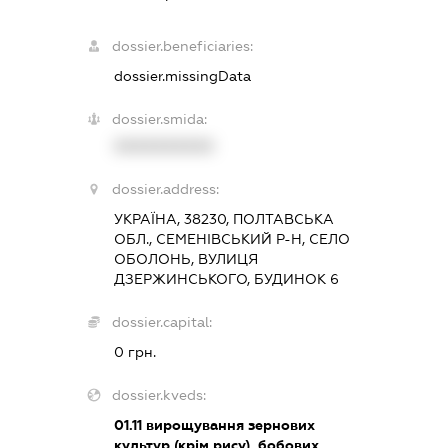
dossier.beneficiaries:
dossier.missingData
dossier.smida:
XXXXXXXXXX
dossier.address:
УКРАЇНА, 38230, ПОЛТАВСЬКА
ОБЛ., СЕМЕНІВСЬКИЙ Р-Н, СЕЛО
ОБОЛОНЬ, ВУЛИЦЯ
ДЗЕРЖИНСЬКОГО, БУДИНОК 6
dossier.capital:
0 грн.
dossier.kveds:
01.11
вирощування зернових
культур (крім рису), бобових