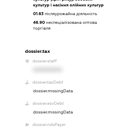
культур і насіння олійних культур
01.63
післяурожайна діяльність
46.90
неспеціалізована оптова
торгівля
dossier.tax
dossier.staff
XXXXXXXXXX
dossier.taxDebt
dossier.missingData
dossier.esvDebt
dossier.missingData
dossier.ndsPayer