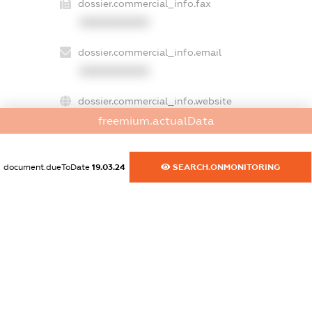
dossier.commercial_info.fax
XXXXXXXXXX
dossier.commercial_info.email
XXXXXXXXXX
dossier.commercial_info.website
XXXXXXXXXX
freemium.actualData
dossier.commercial_info.activity
document.dueToDate
19.03.24
SEARCH.ONMONITORING
XXXXXXXXXX
freemium.exampleText_1
freemium.exampleText_2
freemium.anonymousPerSearch2
FREEMIUM.DETAILS
FREEMIUM.REGISTER