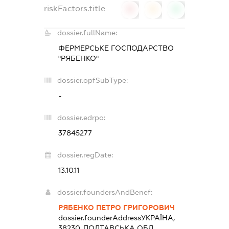
riskFactors.title
0
0
0
dossier.fullName:
ФЕРМЕРСЬКЕ ГОСПОДАРСТВО
"РЯБЕНКО"
dossier.opfSubType:
-
dossier.edrpo:
37845277
dossier.regDate:
13.10.11
dossier.foundersAndBenef:
РЯБЕНКО ПЕТРО ГРИГОРОВИЧ
dossier.founderAddress
УКРАЇНА,
38230, ПОЛТАВСЬКА ОБЛ.,