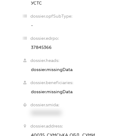
УСТС
dossier.opfSubType:
-
dossier.edrpo:
37845366
dossier.heads:
dossier.missingData
dossier.beneficiaries:
dossier.missingData
dossier.smida:
XXXXXXXXXX
dossier.address:
40035, СУМСЬКА ОБЛ., СУМИ,