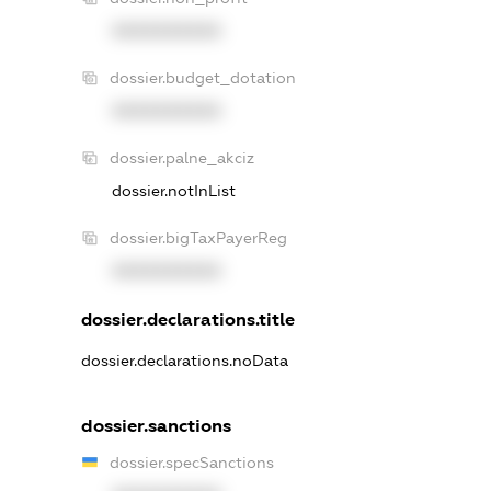
XXXXXXXXXX
dossier.budget_dotation
XXXXXXXXXX
dossier.palne_akciz
dossier.notInList
dossier.bigTaxPayerReg
XXXXXXXXXX
dossier.declarations.title
dossier.declarations.noData
dossier.sanctions
dossier.specSanctions