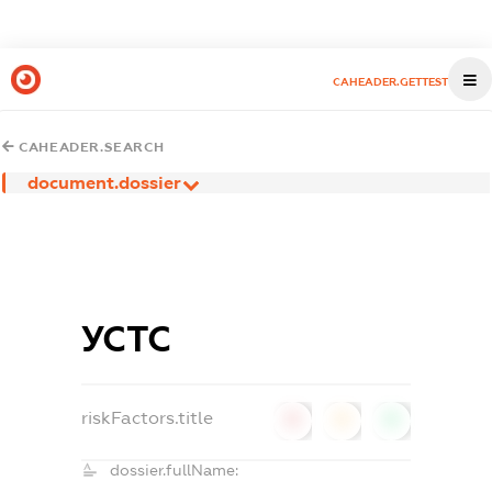
CAHEADER.GETTEST
CAHEADER.SEARCH
document.dossier
УСТС
riskFactors.title
0
0
0
dossier.fullName: