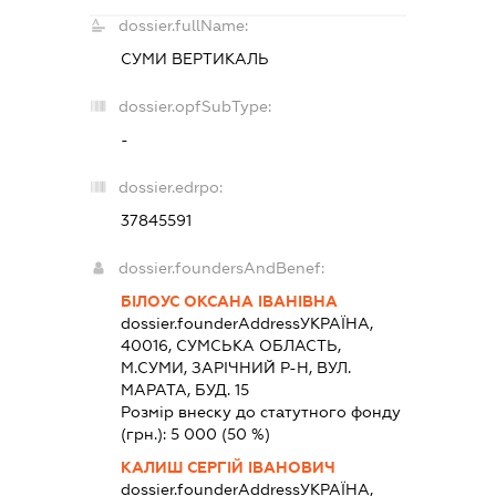
dossier.fullName:
СУМИ ВЕРТИКАЛЬ
dossier.opfSubType:
-
dossier.edrpo:
37845591
dossier.foundersAndBenef:
БІЛОУС ОКСАНА ІВАНІВНА
dossier.founderAddress
УКРАЇНА,
40016, СУМСЬКА ОБЛАСТЬ,
М.СУМИ, ЗАРІЧНИЙ Р-Н, ВУЛ.
МАРАТА, БУД. 15
Розмір внеску до статутного фонду
(грн.):
5 000
(50 %)
КАЛИШ СЕРГІЙ ІВАНОВИЧ
dossier.founderAddress
УКРАЇНА,