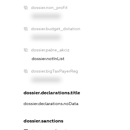
dossier.non_profit
XXXXXXXXXX
dossier.budget_dotation
XXXXXXXXXX
dossier.palne_akciz
dossier.notInList
dossier.bigTaxPayerReg
XXXXXXXXXX
dossier.declarations.title
dossier.declarations.noData
dossier.sanctions