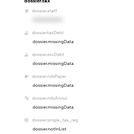
dossier.tax
dossier.staff
XXXXXXXXXX
dossier.taxDebt
dossier.missingData
dossier.esvDebt
dossier.missingData
dossier.ndsPayer
dossier.missingData
dossier.ndsAnnul
dossier.missingData
dossier.single_tax_reg
dossier.notInList