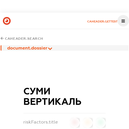
CAHEADER.GETTEST
CAHEADER.SEARCH
document.dossier
СУМИ
ВЕРТИКАЛЬ
riskFactors.title
0
0
0