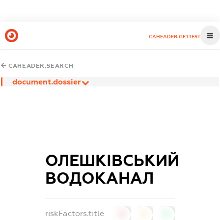
CAHEADER.GETTEST
CAHEADER.SEARCH
document.dossier
ОЛЕШКІВСЬКИЙ
ВОДОКАНАЛ
riskFactors.title
0
0
0