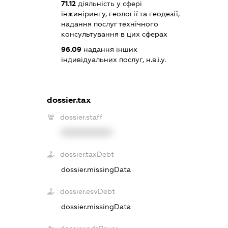
71.12
діяльність у сфері
інжинірингу, геології та геодезії,
надання послуг технічного
консультування в цих сферах
96.09
надання інших
індивідуальних послуг, н.в.і.у.
dossier.tax
dossier.staff
XXXXXXXXXX
dossier.taxDebt
dossier.missingData
dossier.esvDebt
dossier.missingData