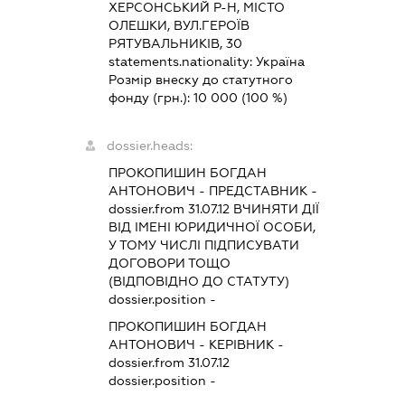
ХЕРСОНСЬКИЙ Р-Н, МІСТО
ОЛЕШКИ, ВУЛ.ГЕРОЇВ
РЯТУВАЛЬНИКІВ, 30
statements.nationality:
Україна
Розмір внеску до статутного
фонду (грн.):
10 000
(100 %)
dossier.heads:
ПРОКОПИШИН БОГДАН
АНТОНОВИЧ
-
ПРЕДСТАВНИК
-
dossier.from 31.07.12
ВЧИНЯТИ ДІЇ
ВІД ІМЕНІ ЮРИДИЧНОЇ ОСОБИ,
У ТОМУ ЧИСЛІ ПІДПИСУВАТИ
ДОГОВОРИ ТОЩО
(ВІДПОВІДНО ДО СТАТУТУ)
dossier.position -
ПРОКОПИШИН БОГДАН
АНТОНОВИЧ
-
КЕРІВНИК
-
dossier.from 31.07.12
dossier.position -