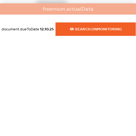
XXXXXXXXXX
freemium.actualData
dossier.commercial_info.activity
XXXXXXXXXX
document.dueToDate
12.10.25
SEARCH.ONMONITORING
freemium.exampleText_1
freemium.exampleText_2
freemium.anonymousPerSearch2
FREEMIUM.DETAILS
FREEMIUM.REGISTER