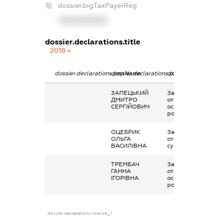
dossier.bigTaxPayerReg
XXXXXXXXXX
dossier.declarations.title
2018
dossier.declarations.pepName
dossier.declarations.personName
dossier.declaratio
ЗАПЕЦЬКИЙ
Заробітна плата
ДМИТРО
отримана за
СЕРГІЙОВИЧ
основним місцем
роботи
ОЦЕБРИК
Заробітна плата
ОЛЬГА
отримана за
ВАСИЛІВНА
сумісництвом
ТРЕМБАЧ
Заробітна плата
ГАННА
отримана за
ІГОРІВНА
основним місцем
роботи
dossier.declarations.license_1