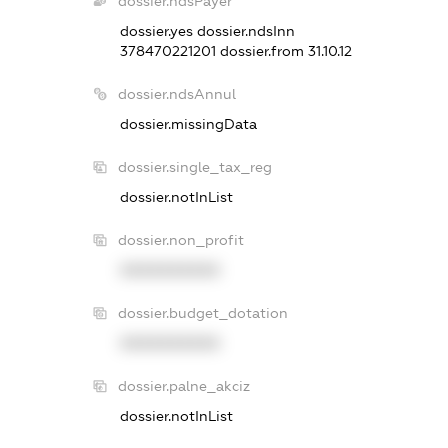
dossier.ndsPayer
dossier.yes
dossier.ndsInn
378470221201
dossier.from 31.10.12
dossier.ndsAnnul
dossier.missingData
dossier.single_tax_reg
dossier.notInList
dossier.non_profit
XXXXXXXXXX
dossier.budget_dotation
XXXXXXXXXX
dossier.palne_akciz
dossier.notInList