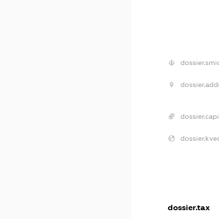
dossier.smi
dossier.add
dossier.capi
dossier.kve
dossier.tax