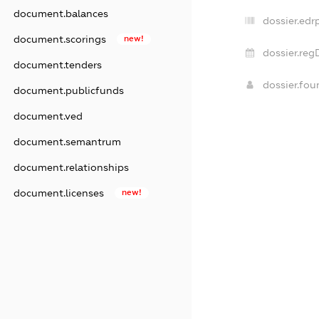
document.balances
dossier.edr
document.scorings
new!
dossier.reg
document.tenders
dossier.fo
document.publicfunds
document.ved
document.semantrum
document.relationships
document.licenses
new!