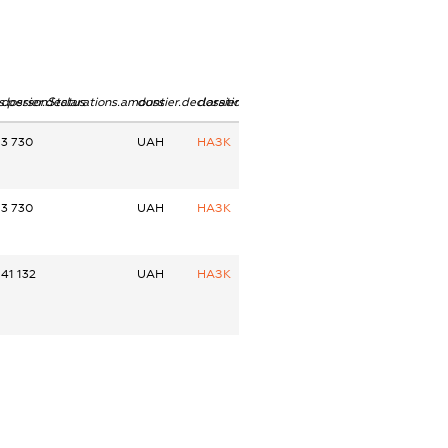
ns.personStatus
dossier.declarations.amount
dossier.declarations.currency
dossier.declarations.source
3 730
UAH
НАЗК
3 730
UAH
НАЗК
41 132
UAH
НАЗК