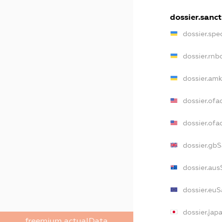
dossier.sanct
dossier.spe
dossier.rn
dossier.am
dossier.ofa
dossier.of
dossier.gb
dossier.aus
dossier.euS
dossier.jap
freemium.actualData