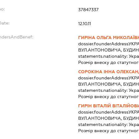
po:
37847337
Date:
12.10.11
undersAndBenef:
ГИРІНА ОЛЬГА МИКОЛАЇВ
dossier.founderAddress
УКРА
ВУЛ.АНТОНОВИЧА, БУДИНО
statements.nationality:
Укра
Розмір внеску до статутног
СОРОКІНА ІННА ОЛЕКСАН
dossier.founderAddress
УКРА
ВУЛ.АНТОНОВИЧА, БУДИНО
statements.nationality:
Укра
Розмір внеску до статутног
ГИРІН ВІТАЛІЙ ВІТАЛІЙОВ
dossier.founderAddress
УКРА
ВУЛ.АНТОНОВИЧА, БУДИНО
statements.nationality:
Укра
Розмір внеску до статутног