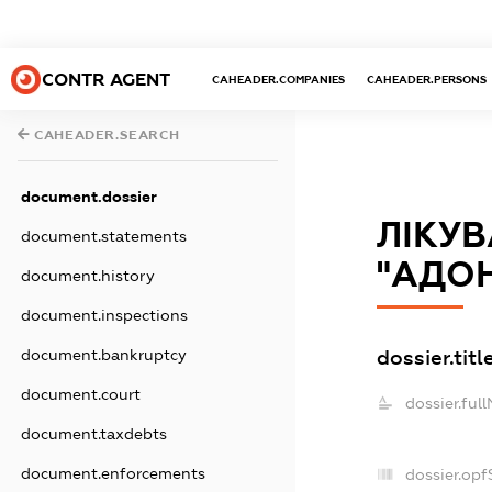
CONTR AGENT
CAHEADER.COMPANIES
CAHEADER.PERSONS
CAHEADER.SEARCH
document.dossier
ЛІКУ
document.statements
"АДОН
document.history
document.inspections
dossier.titl
document.bankruptcy
document.court
dossier.ful
document.taxdebts
document.enforcements
dossier.op