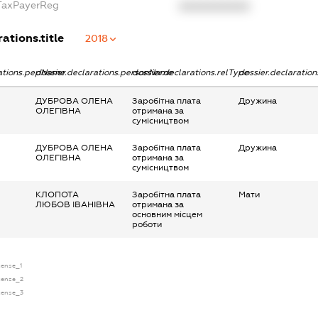
gTaxPayerReg
XXXXXXXXXX
ations.title
2018
rations.pepName
dossier.declarations.personName
dossier.declarations.relType
dossier.declaratio
ДУБРОВА ОЛЕНА
Заробітна плата
Дружина
ОЛЕГІВНА
отримана за
сумісництвом
ДУБРОВА ОЛЕНА
Заробітна плата
Дружина
ОЛЕГІВНА
отримана за
сумісництвом
КЛОПОТА
Заробітна плата
Мати
ЛЮБОВ ІВАНІВНА
отримана за
основним місцем
роботи
icense_1
icense_2
icense_3