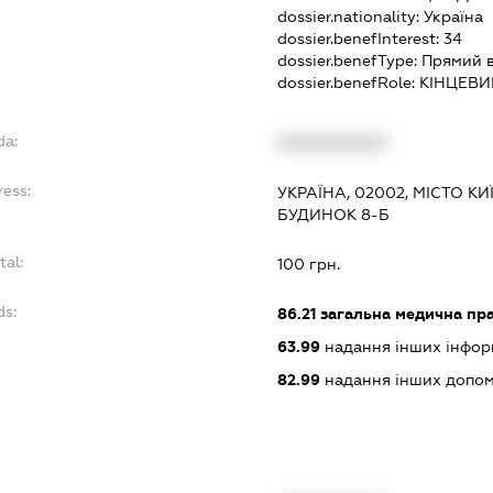
dossier.nationality:
Україна
dossier.benefInterest:
34
dossier.benefType:
Прямий 
dossier.benefRole:
КІНЦЕВИ
da:
XXXXXXXXXX
ress:
УКРАЇНА, 02002, МІСТО КИ
БУДИНОК 8-Б
tal:
100 грн.
ds:
86.21
загальна медична пр
63.99
надання інших інформа
82.99
надання інших допоміж