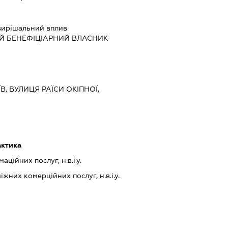
вирішальний вплив
Й БЕНЕФІЦІАРНИЙ ВЛАСНИК
ЇВ, ВУЛИЦЯ РАЇСИ ОКІПНОЇ,
актика
ційних послуг, н.в.і.у.
них комерційних послуг, н.в.і.у.