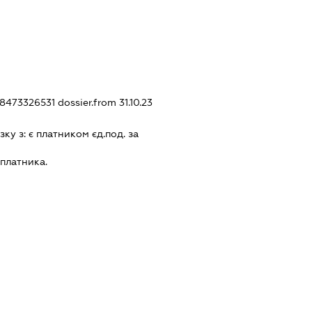
378473326531
dossier.from 31.10.23
зку з:
є платником єд.под. за
платника.