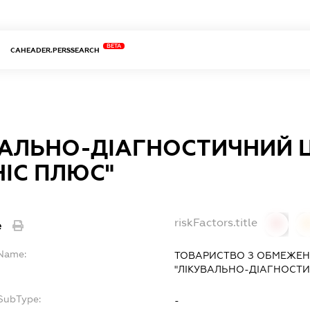
BETA
CAHEADER.PERSSEARCH
ВАЛЬНО-ДІАГНОСТИЧНИЙ 
ІС ПЛЮС"
riskFactors.title
e
0
lName:
ТОВАРИСТВО З ОБМЕЖЕН
"ЛІКУВАЛЬНО-ДІАГНОСТИ
fSubType:
-