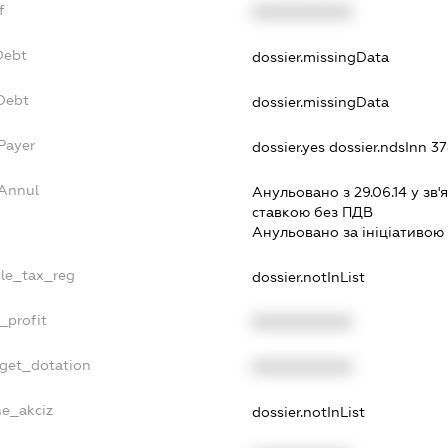
f
XXXXXXXXXX
Debt
dossier.missingData
vDebt
dossier.missingData
Payer
dossier.yes
dossier.ndsInn 
sAnnul
Анульовано з 29.06.14 у зв'я
ставкою без ПДВ
Анульовано за iнiцiативою 
gle_tax_reg
dossier.notInList
_profit
XXXXXXXXXX
dget_dotation
XXXXXXXXXX
ne_akciz
dossier.notInList