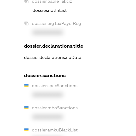
dossier.palne_akciz
dossier.notInList
dossier.bigTaxPayerReg
XXXXXXXXXX
dossier.declarations.title
dossier.declarations.noData
dossier.sanctions
dossier.specSanctions
XXXXXXXXXX
dossier.rnboSanctions
XXXXXXXXXX
dossier.amkuBlackList