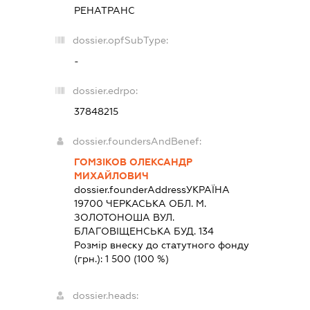
РЕНАТРАНС
dossier.opfSubType:
-
dossier.edrpo:
37848215
dossier.foundersAndBenef:
ГОМЗІКОВ ОЛЕКСАНДР
МИХАЙЛОВИЧ
dossier.founderAddress
УКРАЇНА
19700 ЧЕРКАСЬКА ОБЛ. М.
ЗОЛОТОНОША ВУЛ.
БЛАГОВІЩЕНСЬКА БУД. 134
Розмір внеску до статутного фонду
(грн.):
1 500
(100 %)
dossier.heads: