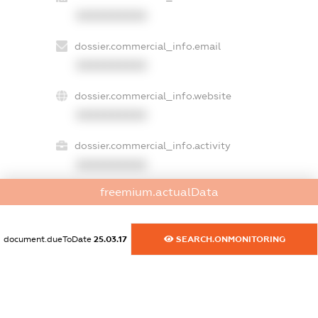
XXXXXXXXXX
dossier.commercial_info.email
XXXXXXXXXX
dossier.commercial_info.website
XXXXXXXXXX
dossier.commercial_info.activity
XXXXXXXXXX
freemium.actualData
freemium.exampleText_1
freemium.exampleText_2
document.dueToDate
25.03.17
SEARCH.ONMONITORING
freemium.anonymousPerSearch2
FREEMIUM.DETAILS
FREEMIUM.REGISTER