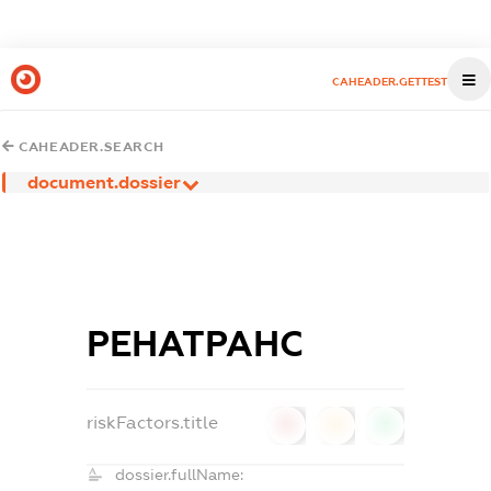
CAHEADER.GETTEST
CAHEADER.SEARCH
document.dossier
РЕНАТРАНС
riskFactors.title
0
0
0
dossier.fullName: