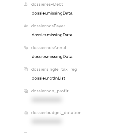
dossier.esvDebt
dossier.missingData
dossier.ndsPayer
dossier.missingData
dossier.ndsAnnul
dossier.missingData
dossier.single_tax_reg
dossier.notInList
dossier.non_profit
XXXXXXXXXX
dossier.budget_dotation
XXXXXXXXXX