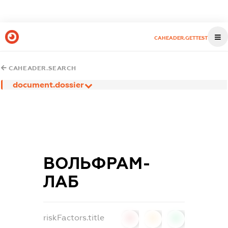
CAHEADER.GETTEST
CAHEADER.SEARCH
document.dossier
ВОЛЬФРАМ-
ЛАБ
riskFactors.title
0
0
0