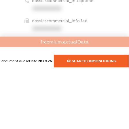
dossier.commercial_info.phone
XXXXXXXXXX
dossier.commercial_info.fax
XXXXXXXXXX
dossier.commercial_info.email
freemium.actualData
XXXXXXXXXX
dossier.commercial_info.website
document.dueToDate
28.01.26
SEARCH.ONMONITORING
XXXXXXXXXX
dossier.commercial_info.activity
XXXXXXXXXX
freemium.exampleText_1
freemium.exampleText_2
freemium.anonymousPerSearch2