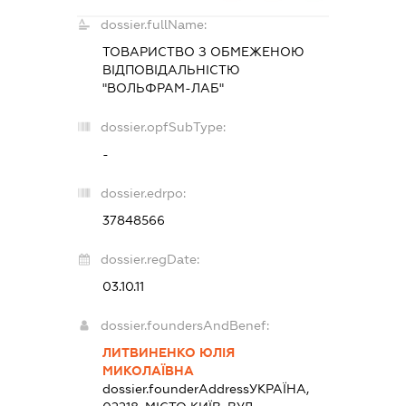
dossier.fullName:
ТОВАРИСТВО З ОБМЕЖЕНОЮ
ВІДПОВІДАЛЬНІСТЮ
"ВОЛЬФРАМ-ЛАБ"
dossier.opfSubType:
-
dossier.edrpo:
37848566
dossier.regDate:
03.10.11
dossier.foundersAndBenef:
ЛИТВИНЕНКО ЮЛІЯ
МИКОЛАЇВНА
dossier.founderAddress
УКРАЇНА,