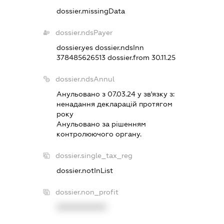
dossier.missingData
dossier.ndsPayer
dossier.yes
dossier.ndsInn
378485626513
dossier.from 30.11.25
dossier.ndsAnnul
Анульовано з 07.03.24 у зв'язку з:
ненадання декларацiй протягом
року
Анульовано за рiшенням
контролюючого органу.
dossier.single_tax_reg
dossier.notInList
dossier.non_profit
XXXXXXXXXX