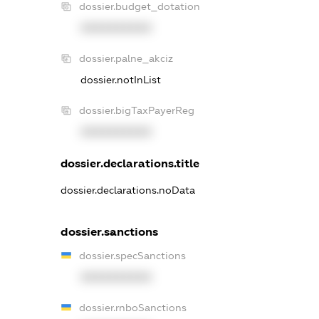
dossier.budget_dotation
XXXXXXXXXX
dossier.palne_akciz
dossier.notInList
dossier.bigTaxPayerReg
XXXXXXXXXX
dossier.declarations.title
dossier.declarations.noData
dossier.sanctions
dossier.specSanctions
XXXXXXXXXX
dossier.rnboSanctions