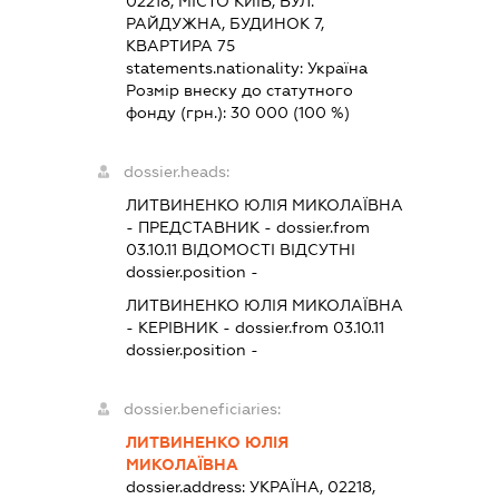
02218, МІСТО КИЇВ, ВУЛ.
РАЙДУЖНА, БУДИНОК 7,
КВАРТИРА 75
statements.nationality:
Україна
Розмір внеску до статутного
фонду (грн.):
30 000
(100 %)
dossier.heads:
ЛИТВИНЕНКО ЮЛІЯ МИКОЛАЇВНА
-
ПРЕДСТАВНИК
- dossier.from
03.10.11
ВІДОМОСТІ ВІДСУТНІ
dossier.position -
ЛИТВИНЕНКО ЮЛІЯ МИКОЛАЇВНА
-
КЕРІВНИК
- dossier.from 03.10.11
dossier.position -
dossier.beneficiaries:
ЛИТВИНЕНКО ЮЛІЯ
МИКОЛАЇВНА
dossier.address:
УКРАЇНА, 02218,