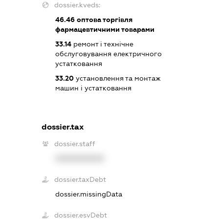
dossier.kveds:
46.46
оптова торгівля
фармацевтичними товарами
33.14
ремонт і технічне
обслуговування електричного
устатковання
33.20
установлення та монтаж
машин і устатковання
dossier.tax
dossier.staff
XXXXXXXXXX
dossier.taxDebt
dossier.missingData
dossier.esvDebt