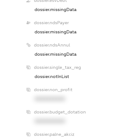
dossier.esvDebt
dossier.missingData
dossier.ndsPayer
dossier.missingData
dossier.ndsAnnul
dossier.missingData
dossier.single_tax_reg
dossier.notInList
dossier.non_profit
XXXXXXXXXX
dossier.budget_dotation
XXXXXXXXXX
dossier.palne_akciz