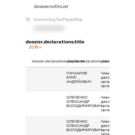
dossier.notInList
dossier.bigTaxPayerReg
XXXXXXXXXX
dossier.declarations.title
2018
dossier.declarations.pepName
dossier.declarations.personName
dossier.declaration
ГОНЧАРОВ
Членство суб’єкта
ЮРІЙ
декларування в
АНДРІЙОВИЧ
організаціях та їх
органах
ОЛЕНЕНКО
Членство суб’єкта
ОЛЕКСАНДР
декларування в
ВОЛОДИМИРОВИЧ
організаціях та їх
органах
ОЛЕНЕНКО
Членство суб’єкта
ОЛЕКСАНДР
декларування в
ВОЛОДИМИРОВИЧ
організаціях та їх
органах