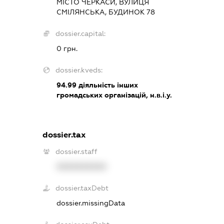
МІСТО ЧЕРКАСИ, ВУЛИЦЯ
СМІЛЯНСЬКА, БУДИНОК 78
dossier.capital:
0 грн.
dossier.kveds:
94.99
діяльність інших
громадських організацій, н.в.і.у.
dossier.tax
dossier.staff
XXXXXXXXXX
dossier.taxDebt
dossier.missingData