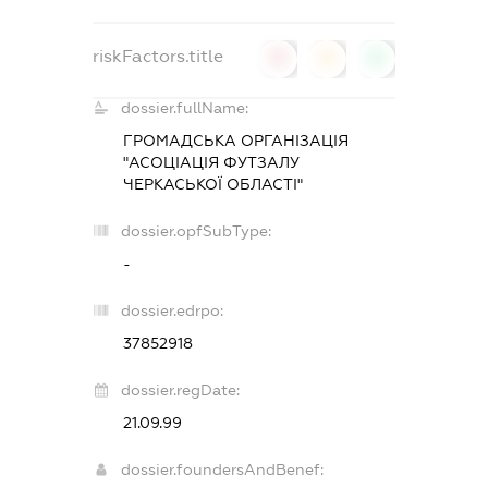
riskFactors.title
0
0
0
dossier.fullName:
ГРОМАДСЬКА ОРГАНІЗАЦІЯ
"АСОЦІАЦІЯ ФУТЗАЛУ
ЧЕРКАСЬКОЇ ОБЛАСТІ"
dossier.opfSubType:
-
dossier.edrpo:
37852918
dossier.regDate:
21.09.99
dossier.foundersAndBenef: