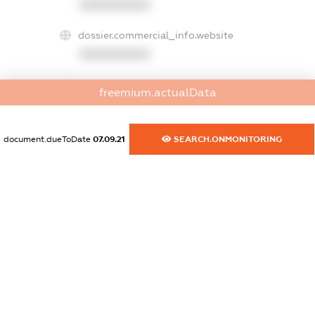
XXXXXXXXXX
dossier.commercial_info.website
XXXXXXXXXX
dossier.commercial_info.activity
freemium.actualData
XXXXXXXXXX
document.dueToDate
07.09.21
SEARCH.ONMONITORING
freemium.exampleText_1
freemium.exampleText_2
freemium.anonymousPerSearch2
FREEMIUM.DETAILS
FREEMIUM.REGISTER