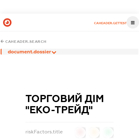
CAHEADER.GETTEST
CAHEADER.SEARCH
document.dossier
ТОРГОВИЙ ДІМ
"ЕКО-ТРЕЙД"
riskFactors.title
0
0
0