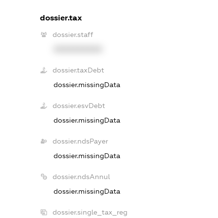
dossier.tax
dossier.staff
XXXXXXXXXX
dossier.taxDebt
dossier.missingData
dossier.esvDebt
dossier.missingData
dossier.ndsPayer
dossier.missingData
dossier.ndsAnnul
dossier.missingData
dossier.single_tax_reg