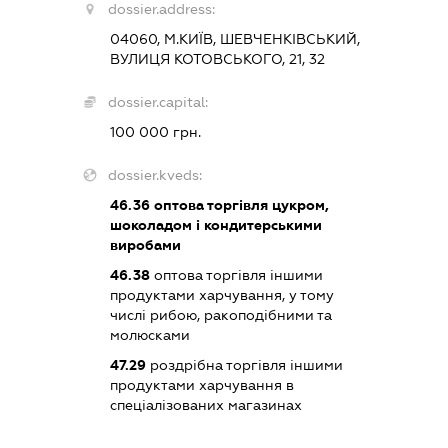
dossier.address:
04060, М.КИЇВ, ШЕВЧЕНКІВСЬКИЙ,
ВУЛИЦЯ КОТОВСЬКОГО, 21, 32
dossier.capital:
100 000 грн.
dossier.kveds:
46.36
оптова торгівля цукром,
шоколадом і кондитерськими
виробами
46.38
оптова торгівля іншими
продуктами харчування, у тому
числі рибою, ракоподібними та
молюсками
47.29
роздрібна торгівля іншими
продуктами харчування в
спеціалізованих магазинах