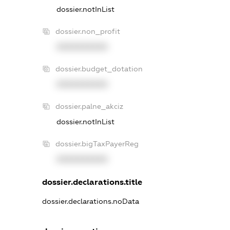
dossier.notInList
dossier.non_profit
XXXXXXXXXX
dossier.budget_dotation
XXXXXXXXXX
dossier.palne_akciz
dossier.notInList
dossier.bigTaxPayerReg
XXXXXXXXXX
dossier.declarations.title
dossier.declarations.noData