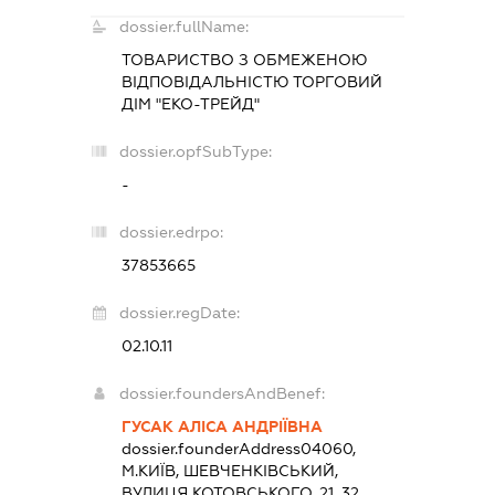
dossier.fullName:
ТОВАРИСТВО З ОБМЕЖЕНОЮ
ВІДПОВІДАЛЬНІСТЮ
ТОРГОВИЙ
ДІМ "ЕКО-ТРЕЙД"
dossier.opfSubType:
-
dossier.edrpo:
37853665
dossier.regDate:
02.10.11
dossier.foundersAndBenef:
ГУСАК АЛІСА АНДРІЇВНА
dossier.founderAddress
04060,
М.КИЇВ, ШЕВЧЕНКІВСЬКИЙ,
ВУЛИЦЯ КОТОВСЬКОГО, 21, 32