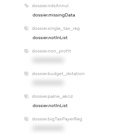
dossier.ndsAnnul
dossier.missingData
dossier.single_tax_reg
dossier.notInList
dossier.non_profit
XXXXXXXXXX
dossier.budget_dotation
XXXXXXXXXX
dossier.palne_akciz
dossier.notInList
dossier.bigTaxPayerReg
XXXXXXXXXX