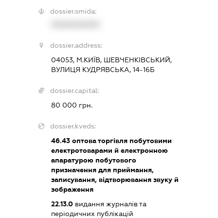
dossier.smida:
XXXXXXXXXX
dossier.address:
04053, М.КИЇВ, ШЕВЧЕНКІВСЬКИЙ,
ВУЛИЦЯ КУДРЯВСЬКА, 14-16Б
dossier.capital:
80 000 грн.
dossier.kveds:
46.43
оптова торгівля побутовими
електротоварами й електронною
апаратурою побутового
призначення для приймання,
записування, відтворювання звуку й
зображення
22.13.0
видання журналів та
періодичних публікацій