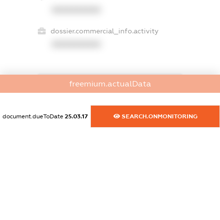
XXXXXXXXXX
dossier.commercial_info.activity
XXXXXXXXXX
freemium.actualData
freemium.exampleText_1
freemium.exampleText_2
freemium.anonymousPerSearch2
document.dueToDate
25.03.17
SEARCH.ONMONITORING
FREEMIUM.DETAILS
FREEMIUM.REGISTER