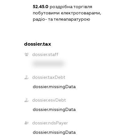
52.45.0
роздрібна торгівля
побутовими електротоварами,
радіо- та телеапаратурою
dossier.tax
dossier.staff
XXXXXXXXXX
dossier.taxDebt
dossier.missingData
dossier.esvDebt
dossier.missingData
dossier.ndsPayer
dossier.missingData