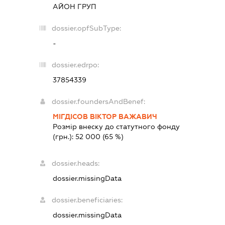
АЙОН ГРУП
dossier.opfSubType:
-
dossier.edrpo:
37854339
dossier.foundersAndBenef:
МІГДІСОВ ВІКТОР ВАЖАВИЧ
Розмір внеску до статутного фонду
(грн.):
52 000
(65 %)
dossier.heads:
dossier.missingData
dossier.beneficiaries:
dossier.missingData