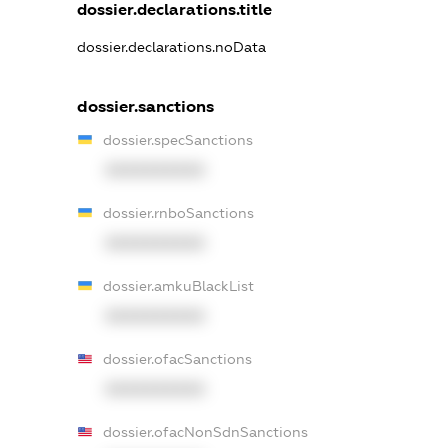
dossier.declarations.title
dossier.declarations.noData
dossier.sanctions
dossier.specSanctions
XXXXXXXXXX
dossier.rnboSanctions
XXXXXXXXXX
dossier.amkuBlackList
XXXXXXXXXX
dossier.ofacSanctions
XXXXXXXXXX
dossier.ofacNonSdnSanctions