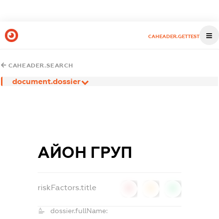
CAHEADER.GETTEST
CAHEADER.SEARCH
document.dossier
АЙОН ГРУП
riskFactors.title
0
0
0
dossier.fullName: