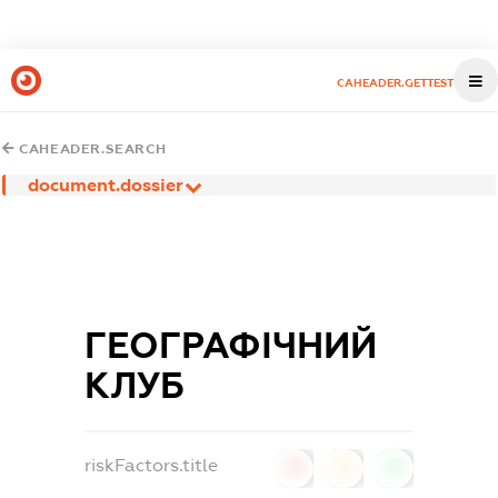
CAHEADER.GETTEST
CAHEADER.SEARCH
document.dossier
ГЕОГРАФІЧНИЙ
КЛУБ
riskFactors.title
0
0
0