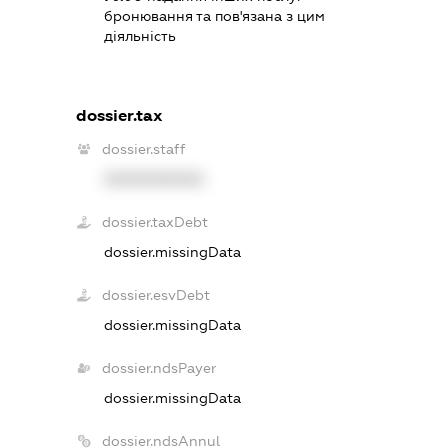
бронювання та пов'язана з цим
діяльність
dossier.tax
dossier.staff
XXXXXXXXXX
dossier.taxDebt
dossier.missingData
dossier.esvDebt
dossier.missingData
dossier.ndsPayer
dossier.missingData
dossier.ndsAnnul