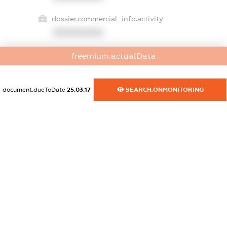
dossier.commercial_info.activity
XXXXXXXXXX
freemium.actualData
freemium.exampleText_1
freemium.exampleText_2
document.dueToDate
25.03.17
SEARCH.ONMONITORING
freemium.anonymousPerSearch2
FREEMIUM.DETAILS
FREEMIUM.REGISTER