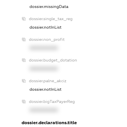
dossier.missingData
dossier.single_tax_reg
dossier.notInList
dossier.non_profit
XXXXXXXXXX
dossier.budget_dotation
XXXXXXXXXX
dossier.palne_akciz
dossier.notInList
dossier.bigTaxPayerReg
XXXXXXXXXX
dossier.declarations.title