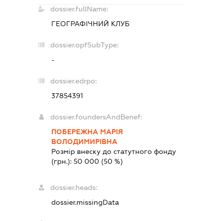
dossier.fullName:
ГЕОГРАФІЧНИЙ КЛУБ
dossier.opfSubType:
-
dossier.edrpo:
37854391
dossier.foundersAndBenef:
ПОБЕРЕЖНА МАРІЯ
ВОЛОДИМИРІВНА
Розмір внеску до статутного фонду
(грн.):
50 000
(50 %)
dossier.heads:
dossier.missingData