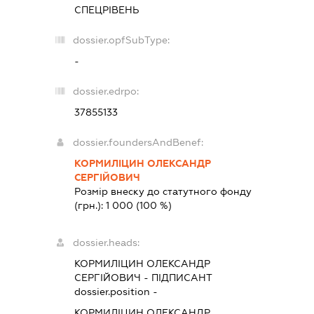
СПЕЦРІВЕНЬ
dossier.opfSubType:
-
dossier.edrpo:
37855133
dossier.foundersAndBenef:
КОРМИЛІЦИН ОЛЕКСАНДР
СЕРГІЙОВИЧ
Розмір внеску до статутного фонду
(грн.):
1 000
(100 %)
dossier.heads:
КОРМИЛІЦИН ОЛЕКСАНДР
СЕРГІЙОВИЧ
-
ПІДПИСАНТ
dossier.position -
КОРМИЛІЦИН ОЛЕКСАНДР