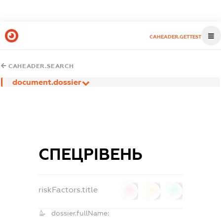
CAHEADER.GETTEST
CAHEADER.SEARCH
document.dossier
СПЕЦРІВЕНЬ
riskFactors.title
0
0
0
dossier.fullName: