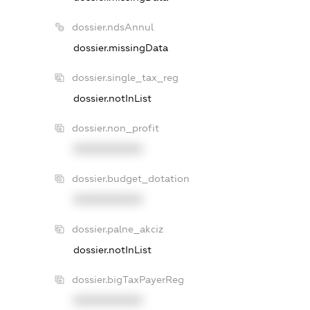
dossier.ndsAnnul
dossier.missingData
dossier.single_tax_reg
dossier.notInList
dossier.non_profit
XXXXXXXXXX
dossier.budget_dotation
XXXXXXXXXX
dossier.palne_akciz
dossier.notInList
dossier.bigTaxPayerReg
XXXXXXXXXX