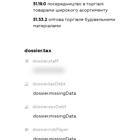
51.19.0
посередництво в торгівлі
товарами широкого асортименту
51.53.2
оптова торгівля будівельними
матеріалами
dossier.tax
dossier.staff
XXXXXXXXXX
dossier.taxDebt
dossier.missingData
dossier.esvDebt
dossier.missingData
dossier.ndsPayer
dossier.missingData