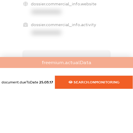
dossier.commercial_info.website
XXXXXXXXXX
dossier.commercial_info.activity
XXXXXXXXXX
freemium.exampleText_1
freemium.actualData
freemium.exampleText_2
freemium.anonymousPerSearch2
FREEMIUM.DETAILS
document.dueToDate
25.03.17
SEARCH.ONMONITORING
FREEMIUM.REGISTER