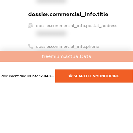
XXXXXXXXXX
dossier.commercial_info.title
dossier.commercial_info.postal_address
XXXXXXXXXX
dossier.commercial_info.phone
XXXXXXXXXX
freemium.actualData
dossier.commercial_info.fax
XXXXXXXXXX
document.dueToDate
12.04.25
SEARCH.ONMONITORING
dossier.commercial_info.email
XXXXXXXXXX
dossier.commercial_info.website
XXXXXXXXXX
dossier.commercial_info.activity