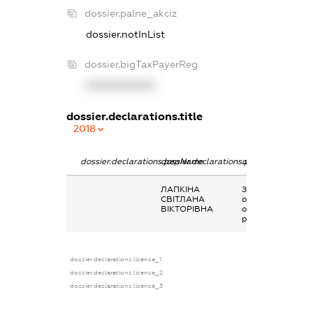
dossier.palne_akciz
dossier.notInList
dossier.bigTaxPayerReg
XXXXXXXXXX
dossier.declarations.title
2018
dossier.declarations.pepName
dossier.declarations.personName
dossier.declarati
ЛАПКІНА
Заробітна плата
СВІТЛАНА
отримана за
ВІКТОРІВНА
основним місцем
роботи
dossier.declarations.license_1
dossier.declarations.license_2
dossier.declarations.license_3