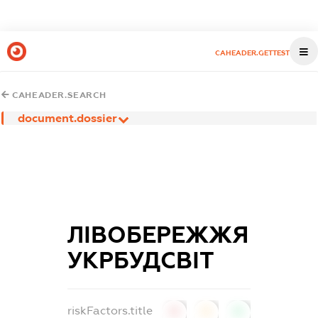
CAHEADER.GETTEST
CAHEADER.SEARCH
document.dossier
ЛІВОБЕРЕЖЖЯ
УКРБУДСВІТ
riskFactors.title
0
0
0