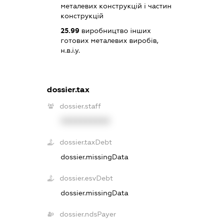
металевих конструкцій і частин
конструкцій
25.99
виробництво інших
готових металевих виробів,
н.в.і.у.
dossier.tax
dossier.staff
XXXXXXXXXX
dossier.taxDebt
dossier.missingData
dossier.esvDebt
dossier.missingData
dossier.ndsPayer