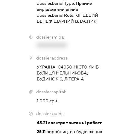
dossier.benefType:
Прямий
вирішальний вплив
dossier.benefRole:
КІНЦЕВИЙ
БЕНЕФІЦІАРНИЙ ВЛАСНИК
dossier.smida:
XXXXXXXXXX
dossier.address:
УКРАЇНА, 04050, МІСТО КИЇВ,
ВУЛИЦЯ МЕЛЬНИКОВА,
БУДИНОК 6, ЛІТЕРА А
dossier.capital:
1 000 грн.
dossier.kveds:
43.21
електромонтажні роботи
25.11
виробництво будівельних