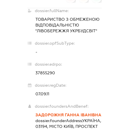
dossier.fullName:
ТОВАРИСТВО З ОБМЕЖЕНОЮ
ВІДПОВІДАЛЬНІСТЮ
"ЛІВОБЕРЕЖЖЯ УКРБУДСВІТ"
dossier.opfSubType:
-
dossier.edrpo:
37855290
dossier.regDate:
07.09.11
dossier.foundersAndBenef:
ЗАДОРОЖНЯ ГАННА ІВАНІВНА
dossier.founderAddress
УКРАЇНА,
03194, МІСТО КИЇВ, ПРОСПЕКТ