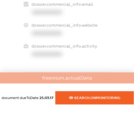
dossier.commercial_info.email
XXXXXXXXXX
dossier.commercial_info.website
XXXXXXXXXX
dossier.commercial_info.activity
XXXXXXXXXX
freemium.actualData
freemium.exampleText_1
freemium.exampleText_2
freemium.anonymousPerSearch2
document.dueToDate
25.03.17
SEARCH.ONMONITORING
FREEMIUM.DETAILS
FREEMIUM.REGISTER