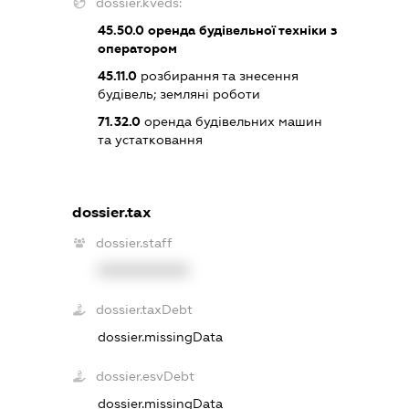
dossier.kveds:
45.50.0
оренда будівельної техніки з
оператором
45.11.0
розбирання та знесення
будівель; земляні роботи
71.32.0
оренда будівельних машин
та устатковання
dossier.tax
dossier.staff
XXXXXXXXXX
dossier.taxDebt
dossier.missingData
dossier.esvDebt
dossier.missingData