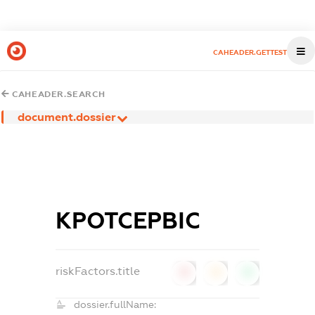
CAHEADER.GETTEST
CAHEADER.SEARCH
document.dossier
КРОТСЕРВІС
riskFactors.title
0
0
0
dossier.fullName: