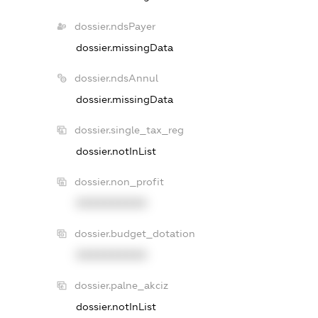
dossier.ndsPayer
dossier.missingData
dossier.ndsAnnul
dossier.missingData
dossier.single_tax_reg
dossier.notInList
dossier.non_profit
XXXXXXXXXX
dossier.budget_dotation
XXXXXXXXXX
dossier.palne_akciz
dossier.notInList