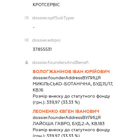
КРОТСЕРВІС
dossier.opfSubType:
-
dossier.edrpo:
37855531
dossier.foundersAndBenef:
ВОЛОГЖАНІНОВ ІВАН ЮРІЙОВИЧ
dossier.founderAddress
ВУЛИЦЯ
МИКІЛЬСЬКО-БОТАНІЧНА, БУД.15/17,
КВ.16
Розмір внеску до статутного фонду
(грн.):
339,97
(33.33 %)
ЛЕОНЕНКО ЄВГЕН ІВАНОВИЧ
dossier.founderAddress
ВУЛИЦЯ
ЛАЙОША ГАВРО, БУД.2-А, КВ.183
Розмір внеску до статутного фонду
(грн.):
339,97
(33.33 %)