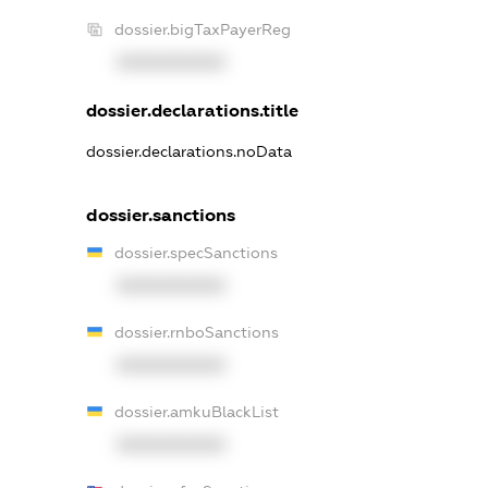
dossier.bigTaxPayerReg
XXXXXXXXXX
dossier.declarations.title
dossier.declarations.noData
dossier.sanctions
dossier.specSanctions
XXXXXXXXXX
dossier.rnboSanctions
XXXXXXXXXX
dossier.amkuBlackList
XXXXXXXXXX