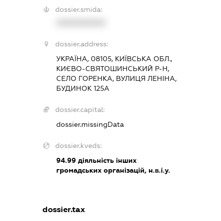
dossier.smida:
XXXXXXXXXX
dossier.address:
УКРАЇНА, 08105, КИЇВСЬКА ОБЛ.,
КИЄВО-СВЯТОШИНСЬКИЙ Р-Н,
СЕЛО ГОРЕНКА, ВУЛИЦЯ ЛЕНІНА,
БУДИНОК 125А
dossier.capital:
dossier.missingData
dossier.kveds:
94.99
діяльність інших
громадських організацій, н.в.і.у.
dossier.tax