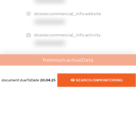
XXXXXXXXXX
dossier.commercial_info.website
XXXXXXXXXX
dossier.commercial_info.activity
XXXXXXXXXX
freemium.actualData
freemium.exampleText_1
freemium.exampleText_2
freemium.anonymousPerSearch2
document.dueToDate
20.04.25
SEARCH.ONMONITORING
FREEMIUM.DETAILS
FREEMIUM.REGISTER