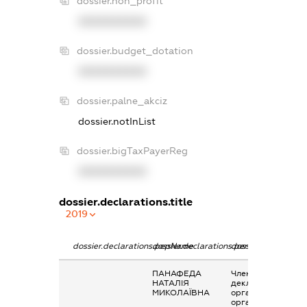
dossier.non_profit
XXXXXXXXXX
dossier.budget_dotation
XXXXXXXXXX
dossier.palne_akciz
dossier.notInList
dossier.bigTaxPayerReg
XXXXXXXXXX
dossier.declarations.title
2019
dossier.declarations.pepName
dossier.declarations.personName
dossier.declaratio
ПАНАФЕДА
Членство суб’єкта
НАТАЛІЯ
декларування в
МИКОЛАЇВНА
організаціях та їх
органах