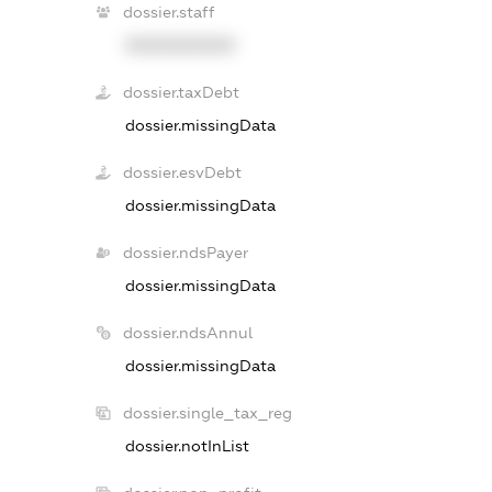
dossier.staff
XXXXXXXXXX
dossier.taxDebt
dossier.missingData
dossier.esvDebt
dossier.missingData
dossier.ndsPayer
dossier.missingData
dossier.ndsAnnul
dossier.missingData
dossier.single_tax_reg
dossier.notInList