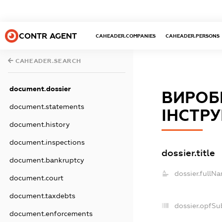
CONTR AGENT
CAHEADER.COMPANIES
CAHEADER.PERSONS
CAHEADER.SEARCH
document.dossier
ВИРОБ
document.statements
ІНСТР
document.history
document.inspections
dossier.title
document.bankruptcy
dossier.fullN
document.court
document.taxdebts
dossier.opfSu
document.enforcements