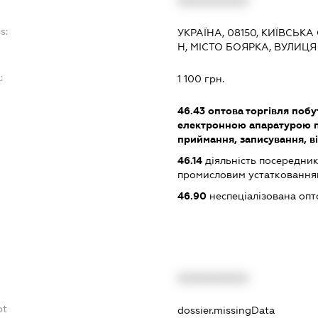
XXXXXXXXXX
s:
УКРАЇНА, 08150, КИЇВСЬК
Н, МІСТО БОЯРКА, ВУЛИЦЯ
:
1 100 грн.
46.43
оптова торгівля поб
електронною апаратурою п
приймання, записування, в
46.14
діяльність посередник
промисловим устаткованням
46.90
неспеціалізована опт
XXXXXXXXXX
bt
dossier.missingData