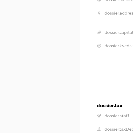
dossier.addres
dossier.capital
dossier.kveds:
dossier.tax
dossier.staff
dossier.taxDe