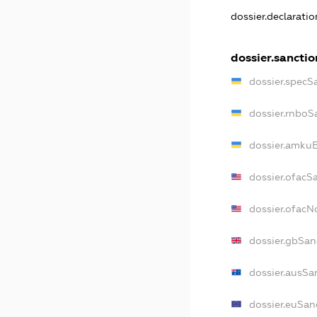
dossier.declarati
dossier.sanctio
dossier.specS
dossier.rnboS
dossier.amkuB
dossier.ofacS
dossier.ofac
dossier.gbSan
dossier.ausSa
dossier.euSan