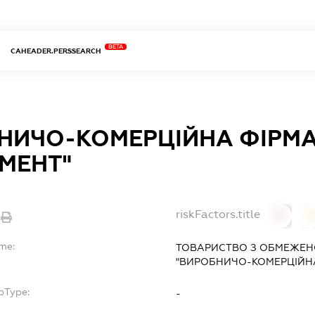
BETA
CAHEADER.PERSSEARCH
НИЧО-КОМЕРЦІЙНА ФІРМА
УМЕНТ"
riskFactors.title
0
ame:
ТОВАРИСТВО З ОБМЕЖЕН
"ВИРОБНИЧО-КОМЕРЦІЙНА
bType:
-