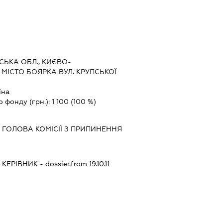
СЬКА ОБЛ., КИЄВО-
ІСТО БОЯРКА ВУЛ. КРУПСЬКОЇ
їна
о фонду (грн.):
1 100
(100 %)
-
ГОЛОВА КОМІСІЇ З ПРИПИНЕННЯ
-
КЕРІВНИК
- dossier.from 19.10.11