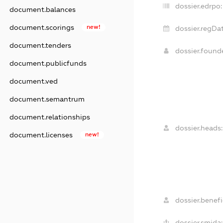
dossier.edrpo:
document.balances
document.scorings
new!
dossier.regDat
document.tenders
dossier.foun
document.publicfunds
document.ved
document.semantrum
document.relationships
dossier.heads:
document.licenses
new!
dossier.benefi
dossier.smida: