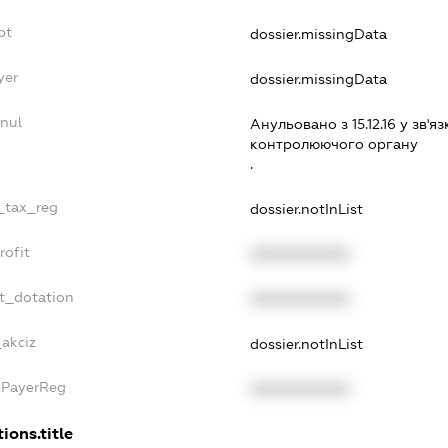
bt
dossier.missingData
yer
dossier.missingData
nnul
Анульовано з 15.12.16 у зв'яз
контролюючого органу
.
e_tax_reg
dossier.notInList
rofit
XXXXXXXXXX
et_dotation
XXXXXXXXXX
_akciz
dossier.notInList
xPayerReg
XXXXXXXXXX
ions.title