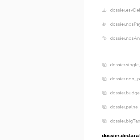
dossier.esvDe
dossier.ndsPa
dossier.ndsA
dossier.singl
dossier.non_p
dossier.budg
dossier.palne
dossier.bigTa
dossier.declarat