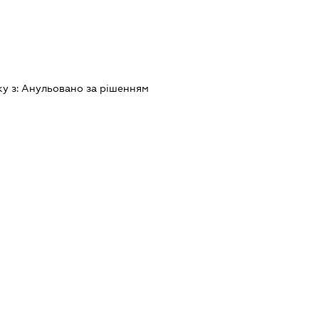
ку з:
Анульовано за рiшенням