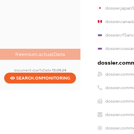
dossier.japan
dossier.canad
dossier.rfSan
dossier.russia
freemium.actualData
dossier.comme
document.dueToDate
13.09.24
dossier.comme
SEARCH.ONMONITORING
dossier.comme
dossier.comme
dossier.comme
dossier.comme