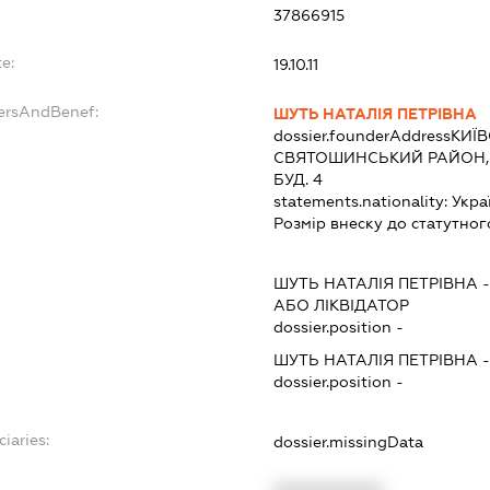
37866915
e:
19.10.11
dersAndBenef:
ШУТЬ НАТАЛІЯ ПЕТРІВНА
dossier.founderAddress
КИЇВ
СВЯТОШИНСЬКИЙ РАЙОН, М
БУД. 4
statements.nationality:
Укра
Розмір внеску до статутног
ШУТЬ НАТАЛІЯ ПЕТРІВНА
АБО ЛІКВІДАТОР
dossier.position -
ШУТЬ НАТАЛІЯ ПЕТРІВНА
dossier.position -
ciaries:
dossier.missingData