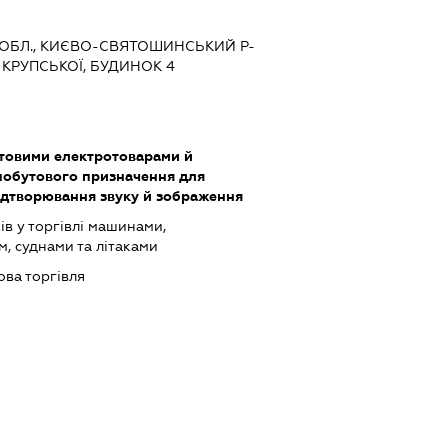
А ОБЛ., КИЄВО-СВЯТОШИНСЬКИЙ Р-
 КРУПСЬКОЇ, БУДИНОК 4
утовими електротоварами й
обутового призначення для
ідтворювання звуку й зображення
ів у торгівлі машинами,
, суднами та літаками
ова торгівля