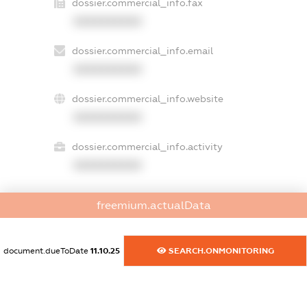
dossier.commercial_info.fax
XXXXXXXXXX
dossier.commercial_info.email
XXXXXXXXXX
dossier.commercial_info.website
XXXXXXXXXX
dossier.commercial_info.activity
XXXXXXXXXX
freemium.actualData
freemium.exampleText_1
freemium.exampleText_2
freemium.anonymousPerSearch2
document.dueToDate
11.10.25
SEARCH.ONMONITORING
FREEMIUM.DETAILS
FREEMIUM.REGISTER