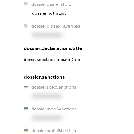
dossier.palne_akciz
dossier.notInList
dossier.bigTaxPayerReg
XXXXXXXXXX
dossier.declarations.title
dossier.declarations.noData
dossier.sanctions
dossier.specSanctions
XXXXXXXXXX
dossier.rnboSanctions
XXXXXXXXXX
dossier.amkuBlackList