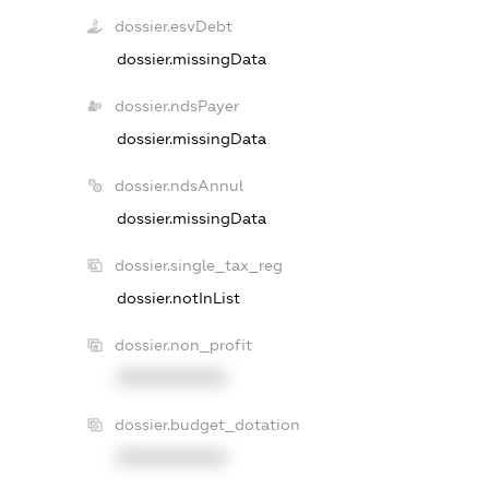
dossier.esvDebt
dossier.missingData
dossier.ndsPayer
dossier.missingData
dossier.ndsAnnul
dossier.missingData
dossier.single_tax_reg
dossier.notInList
dossier.non_profit
XXXXXXXXXX
dossier.budget_dotation
XXXXXXXXXX