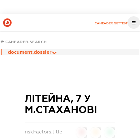
CAHEADER.GETTEST
CAHEADER.SEARCH
document.dossier
ЛІТЕЙНА, 7 У
М.СТАХАНОВІ
riskFactors.title
0
0
0