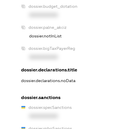
dossier.budget_dotation
XXXXXXXXXX
dossier.palne_akciz
dossier.notInList
dossier.bigTaxPayerReg
XXXXXXXXXX
dossier.declarations.title
dossier.declarations.noData
dossier.sanctions
dossier.specSanctions
XXXXXXXXXX
dossier.rnboSanctions