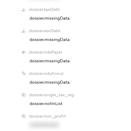
dossier.taxDebt
dossier.missingData
dossier.esvDebt
dossier.missingData
dossier.ndsPayer
dossier.missingData
dossier.ndsAnnul
dossier.missingData
dossier.single_tax_reg
dossier.notInList
dossier.non_profit
XXXXXXXXXX