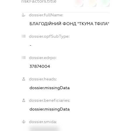
riskFactors.title
0
0
0
dossier.fullName:
БЛАГОДІЙНИЙ ФОНД "ТКУМА ТФІЛА"
dossier.opfSubType:
-
dossier.edrpo:
37874004
dossier.heads:
dossier.missingData
dossier.beneficiaries:
dossier.missingData
dossier.smida:
XXXXXXXXXX