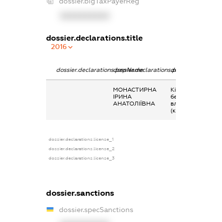
dossier.bigTaxPayerReg
XXXXXXXXXX
dossier.declarations.title
2016
dossier.declarations.pepName
dossier.declarations.personName
dossier.declarati
МОНАСТИРНА
Кінцевий
ІРИНА
бенефіціарний
АНАТОЛІЇВНА
власник
(контролер)
dossier.declarations.license_1
dossier.declarations.license_2
dossier.declarations.license_3
dossier.sanctions
dossier.specSanctions