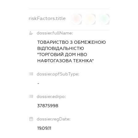
riskFactors.title
0
0
0
dossier.fullName:
ТОВАРИСТВО З ОБМЕЖЕНОЮ
ВІДПОВІДАЛЬНІСТЮ
"ТОРГОВИЙ ДОМ НВО
НАФТОГАЗОВА ТЕХНІКА"
dossier.opfSubType:
-
dossier.edrpo:
37875998
dossier.regDate:
19.09.11