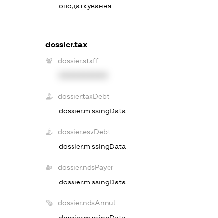
оподаткування
dossier.tax
dossier.staff
XXXXXXXXXX
dossier.taxDebt
dossier.missingData
dossier.esvDebt
dossier.missingData
dossier.ndsPayer
dossier.missingData
dossier.ndsAnnul
dossier.missingData