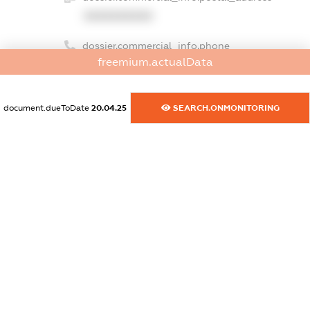
XXXXXXXXXX
dossier.commercial_info.phone
freemium.actualData
XXXXXXXXXX
dossier.commercial_info.fax
document.dueToDate
20.04.25
SEARCH.ONMONITORING
XXXXXXXXXX
dossier.commercial_info.email
XXXXXXXXXX
dossier.commercial_info.website
XXXXXXXXXX
dossier.commercial_info.activity
XXXXXXXXXX