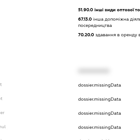
51.90.0
інші види оптової то
67.13.0
інша допоміжна діяль
посередництва
70.20.0
здавання в оренду 
XXXXXXXXXX
t
dossier.missingData
bt
dossier.missingData
er
dossier.missingData
nul
dossier.missingData