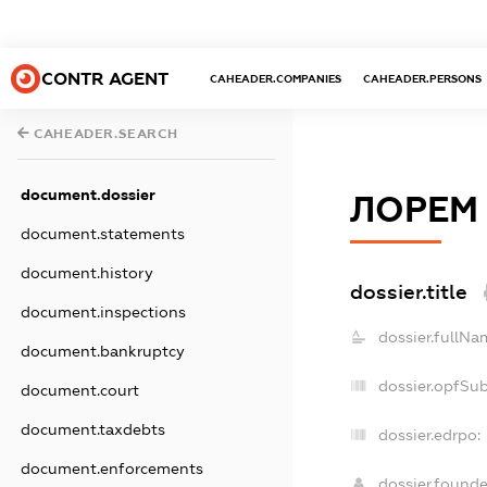
CONTR AGENT
CAHEADER.COMPANIES
CAHEADER.PERSONS
CAHEADER.SEARCH
document.dossier
ЛОРЕМ
document.statements
document.history
dossier.title
document.inspections
dossier.fullNa
document.bankruptcy
dossier.opfSu
document.court
document.taxdebts
dossier.edrpo:
document.enforcements
dossier.found