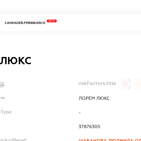
BETA
CAHEADER.PERSSEARCH
 ЛЮКС
riskFactors.title
0
0
me:
ЛОРЕМ ЛЮКС
bType:
-
37876305
ersAndBenef:
ШАБАНОВА ЛЮДМИЛА ОЛ