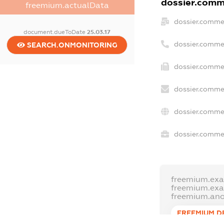
dossier.comme
freemium.actualData
dossier.comme
document.dueToDate
25.03.17
dossier.comme
SEARCH.ONMONITORING
dossier.commer
dossier.commer
dossier.commer
dossier.commer
freemium.exa
freemium.ex
freemium.an
FREEMIUM.D