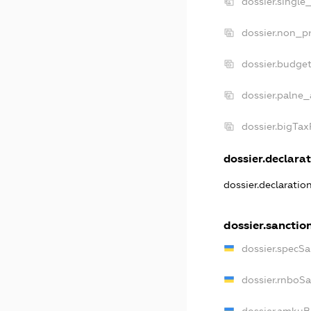
dossier.single
dossier.non_pr
dossier.budge
dossier.palne_
dossier.bigTa
dossier.declarat
dossier.declarati
dossier.sanctio
dossier.specS
dossier.rnboS