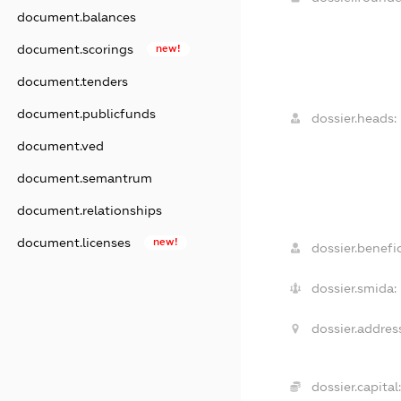
document.balances
document.scorings
new!
document.tenders
document.publicfunds
dossier.heads:
document.ved
document.semantrum
document.relationships
document.licenses
new!
dossier.benefic
dossier.smida:
dossier.addres
dossier.capital