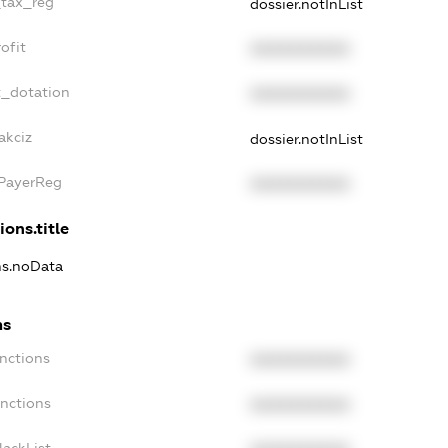
_tax_reg
dossier.notInList
ofit
XXXXXXXXXX
t_dotation
XXXXXXXXXX
akciz
dossier.notInList
xPayerReg
XXXXXXXXXX
ions.title
ons.noData
ns
anctions
XXXXXXXXXX
anctions
XXXXXXXXXX