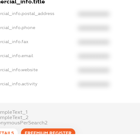
rcial_info.title
rcial_info.postal_address
XXXXXXXXXX
rcial_info.phone
XXXXXXXXXX
cial_info.fax
XXXXXXXXXX
cial_info.email
XXXXXXXXXX
cial_info.website
XXXXXXXXXX
cial_info.activity
XXXXXXXXXX
mpleText_1
ampleText_2
onymousPerSearch2
ETAILS
FREEMIUM.REGISTER