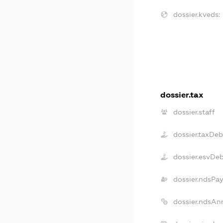
dossier.kveds:
dossier.tax
dossier.staff
dossier.taxDeb
dossier.esvDe
dossier.ndsPay
dossier.ndsAn