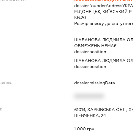
dossier.founderAddress
УКРА
М.ДОНЕЦЬК, КИЇВСЬКИЙ Р-Н
КВ.20
Розмір внеску до статутног
ШАБАНОВА ЛЮДМИЛА ОЛ
ОБМЕЖЕНЬ НЕМАЄ
dossier.position -
ШАБАНОВА ЛЮДМИЛА ОЛ
dossier.position -
iaries:
dossier.missingData
XXXXXXXXXX
s:
61013, ХАРКІВСЬКА ОБЛ., 
ШЕВЧЕНКА, 24
:
1 000 грн.