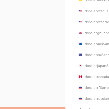
dossier.amkuB
dossier.ofacSa
dossier.ofacN
dossier.gbSan
dossier.ausSa
dossier.euSan
dossier.japan
dossier.canad
dossier.rfSanc
dossier.russia