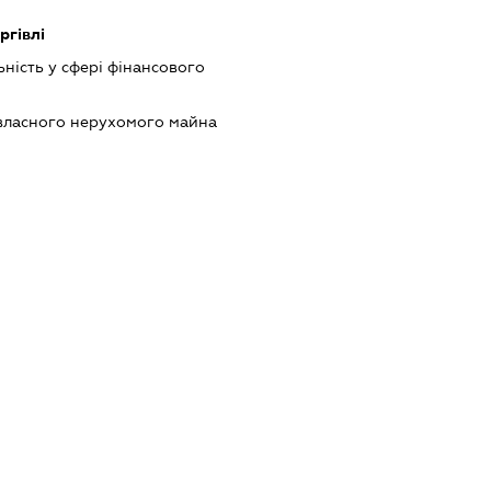
ргівлі
ність у сфері фінансового
власного нерухомого майна