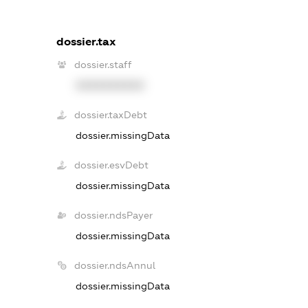
dossier.tax
dossier.staff
XXXXXXXXXX
dossier.taxDebt
dossier.missingData
dossier.esvDebt
dossier.missingData
dossier.ndsPayer
dossier.missingData
dossier.ndsAnnul
dossier.missingData