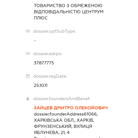
ТОВАРИСТВО З ОБМЕЖЕНОЮ
ВІДПОВІДАЛЬНІСТЮ
ЦЕНТРУМ
ПЛЮС
dossier.opfSubType:
-
dossier.edrpo:
37877775
dossier.regDate:
25.10.11
dossier.foundersAndBenef:
ЗАЙЦЕВ ДМИТРО ОЛЕКСІЙОВИЧ
dossier.founderAddress
61066,
ХАРКІВСЬКА ОБЛ., ХАРКІВ,
ФРУНЗЕНСЬКИЙ, ВУЛИЦЯ
ЯБЛУНЕВА, 21, 4