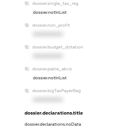
dossier.single_tax_reg
dossier.notInList
dossier.non_profit
XXXXXXXXXX
dossier.budget_dotation
XXXXXXXXXX
dossier.palne_akciz
dossier.notInList
dossier.bigTaxPayerReg
XXXXXXXXXX
dossier.declarations.title
dossier.declarations.noData