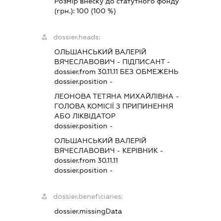
Розмір внеску до статутного фонду
(грн.):
100
(100 %)
dossier.heads:
ОЛЬШАНСЬКИЙ ВАЛЕРІЙ
ВЯЧЕСЛАВОВИЧ
-
ПІДПИСАНТ
-
dossier.from 30.11.11
БЕЗ ОБМЕЖЕНЬ
dossier.position -
ЛЕОНОВА ТЕТЯНА МИХАЙЛІВНА
-
ГОЛОВА КОМІСІЇ З ПРИПИНЕННЯ
АБО ЛІКВІДАТОР
dossier.position -
ОЛЬШАНСЬКИЙ ВАЛЕРІЙ
ВЯЧЕСЛАВОВИЧ
-
КЕРІВНИК
-
dossier.from 30.11.11
dossier.position -
dossier.beneficiaries:
dossier.missingData