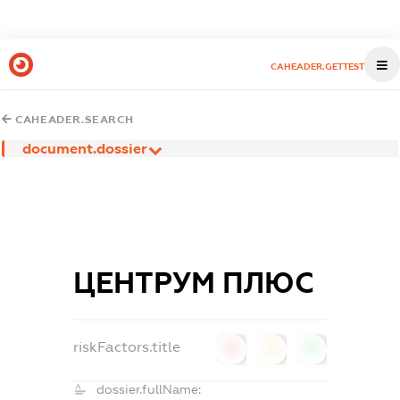
CAHEADER.GETTEST
CAHEADER.SEARCH
document.dossier
ЦЕНТРУМ ПЛЮС
riskFactors.title
0
0
0
dossier.fullName: