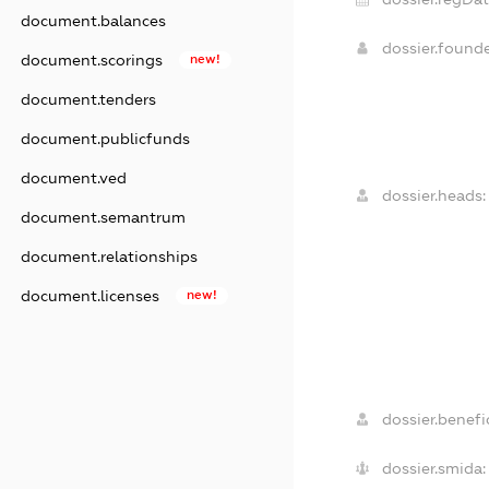
document.balances
dossier.found
document.scorings
new!
document.tenders
document.publicfunds
document.ved
dossier.heads:
document.semantrum
document.relationships
document.licenses
new!
dossier.benefic
dossier.smida: