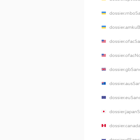
dossier.rnboS
dossier.amkuB
dossier.ofacS
dossier.ofac
dossier.gbSan
dossier.ausSa
dossier.euSan
dossier.japan
dossier.canad
dossier.rfSanc