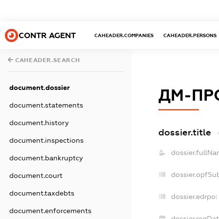
CONTR AGENT
CAHEADER.COMPANIES
CAHEADER.PERSONS
CAHEADER.SEARCH
document.dossier
ДМ-ПР
document.statements
document.history
dossier.title
document.inspections
dossier.fullNa
document.bankruptcy
dossier.opfSu
document.court
document.taxdebts
dossier.edrpo:
document.enforcements
dossier.regDat