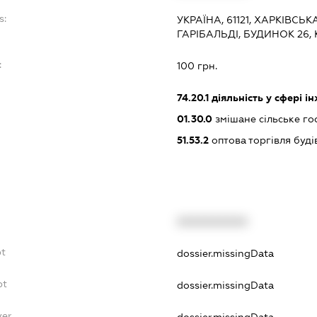
s:
УКРАЇНА, 61121, ХАРКІВСЬК
ГАРІБАЛЬДІ, БУДИНОК 26,
:
100 грн.
74.20.1
діяльність у сфері і
01.30.0
змішане сільське го
51.53.2
оптова торгівля буд
XXXXXXXXXX
bt
dossier.missingData
bt
dossier.missingData
yer