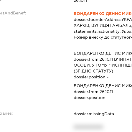
26.10.11
ersAndBenef:
БОНДАРЕНКО ДЕНИС МИ
dossier.founderAddress
УКРА
ХАРКІВ, ВУЛИЦЯ ГАРІБАЛЬ
statements.nationality:
Укра
Розмір внеску до статутног
БОНДАРЕНКО ДЕНИС МИ
dossier.from 26.10.11
ВЧИНЯТИ
ОСОБИ, У ТОМУ ЧИСЛІ П
(ЗГІДНО СТАТУТУ)
dossier.position -
БОНДАРЕНКО ДЕНИС МИ
dossier.from 26.10.11
dossier.position -
iaries:
dossier.missingData
XXXXXXXXXX