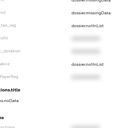
dossier.missingData
nul
dossier.missingData
_tax_reg
dossier.notInList
ofit
XXXXXXXXXX
t_dotation
XXXXXXXXXX
akciz
dossier.notInList
xPayerReg
XXXXXXXXXX
ions.title
ons.noData
ns
anctions
XXXXXXXXXX