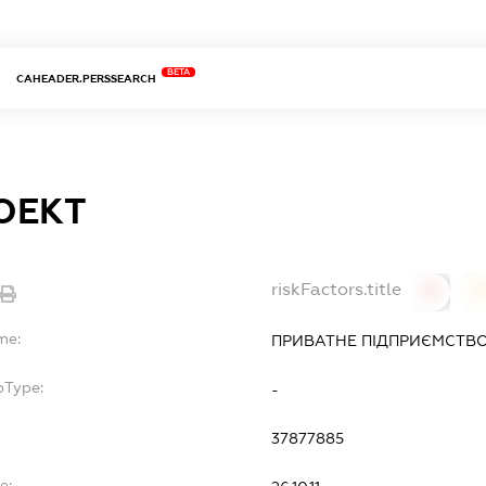
BETA
CAHEADER.PERSSEARCH
ОЕКТ
riskFactors.title
0
0
me:
ПРИВАТНЕ ПІДПРИЄМСТВО
bType:
-
37877885
e: