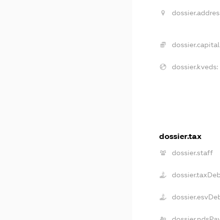
dossier.addres
dossier.capital
dossier.kveds:
dossier.tax
dossier.staff
dossier.taxDe
dossier.esvDe
dossier.ndsPa