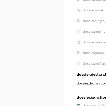
dossier.ndsAn
dossier.single
dossier.non_pr
dossier.budge
dossier.palne_
dossier.bigTa
dossier.declarat
dossier.declarati
dossier.sanctio
dossier.specS