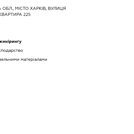
А ОБЛ., МІСТО ХАРКІВ, ВУЛИЦЯ
 КВАРТИРА 225
нжинірингу
сподарство
івельними матеріалами