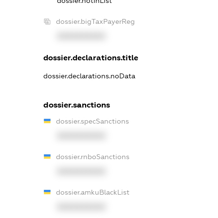
dossier.notInList
dossier.bigTaxPayerReg
XXXXXXXXXX
dossier.declarations.title
dossier.declarations.noData
dossier.sanctions
dossier.specSanctions
XXXXXXXXXX
dossier.rnboSanctions
XXXXXXXXXX
dossier.amkuBlackList
XXXXXXXXXX