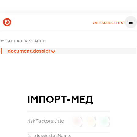
CAHEADER.GETTEST
CAHEADER.SEARCH
document.dossier
ІМПОРТ-МЕД
riskFactors.title
0
0
0
dossier.fullName: