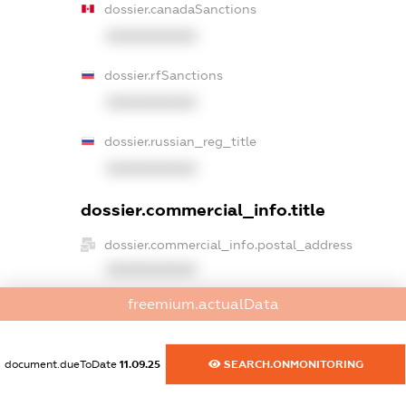
dossier.canadaSanctions
XXXXXXXXXX
dossier.rfSanctions
XXXXXXXXXX
dossier.russian_reg_title
XXXXXXXXXX
dossier.commercial_info.title
dossier.commercial_info.postal_address
XXXXXXXXXX
freemium.actualData
dossier.commercial_info.phone
XXXXXXXXXX
document.dueToDate
11.09.25
SEARCH.ONMONITORING
dossier.commercial_info.fax
XXXXXXXXXX