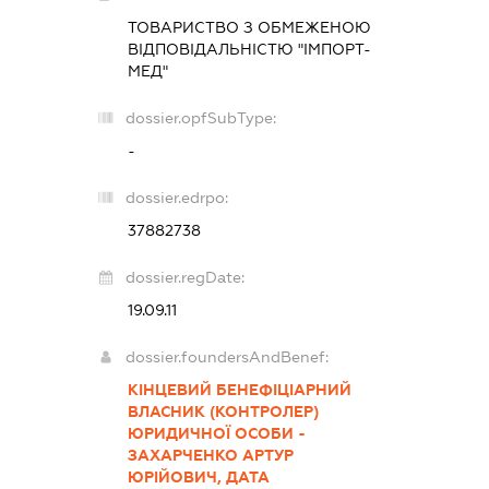
ТОВАРИСТВО З ОБМЕЖЕНОЮ
ВІДПОВІДАЛЬНІСТЮ "ІМПОРТ-
МЕД"
dossier.opfSubType:
-
dossier.edrpo:
37882738
dossier.regDate:
19.09.11
dossier.foundersAndBenef:
КІНЦЕВИЙ БЕНЕФІЦІАРНИЙ
ВЛАСНИК (КОНТРОЛЕР)
ЮРИДИЧНОЇ ОСОБИ -
ЗАХАРЧЕНКО АРТУР
ЮРІЙОВИЧ, ДАТА