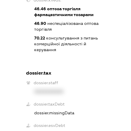
dossier.kveds:
46.46
оптова торгівля
фармацевтичними товарами
46.90
неспеціалізована оптова
торгівля
70.22
консультування з питань
комерційної діяльності й
керування
dossier.tax
dossier.staff
XXXXXXXXXX
dossier.taxDebt
dossier.missingData
dossier.esvDebt