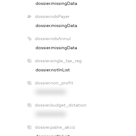
dossier.missingData
dossier.ndsPayer
dossier.missingData
dossier.ndsAnnul
dossier.missingData
dossier.single_tax_reg
dossier.notInList
dossier.non_profit
XXXXXXXXXX
dossier.budget_dotation
XXXXXXXXXX
dossier.palne_akciz