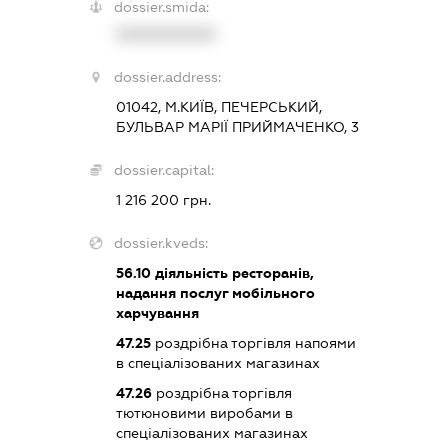
dossier.smida:
XXXXXXXXXX
dossier.address:
01042, М.КИЇВ, ПЕЧЕРСЬКИЙ,
БУЛЬВАР МАРІЇ ПРИЙМАЧЕНКО, 3
dossier.capital:
1 216 200 грн.
dossier.kveds:
56.10
діяльність ресторанів,
надання послуг мобільного
харчування
47.25
роздрібна торгівля напоями
в спеціалізованих магазинах
47.26
роздрібна торгівля
тютюновими виробами в
спеціалізованих магазинах