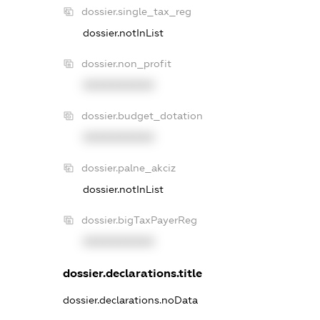
dossier.single_tax_reg
dossier.notInList
dossier.non_profit
XXXXXXXXXX
dossier.budget_dotation
XXXXXXXXXX
dossier.palne_akciz
dossier.notInList
dossier.bigTaxPayerReg
XXXXXXXXXX
dossier.declarations.title
dossier.declarations.noData