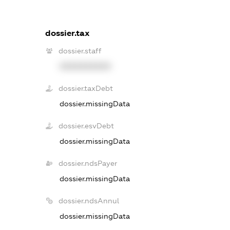
dossier.tax
dossier.staff
XXXXXXXXXX
dossier.taxDebt
dossier.missingData
dossier.esvDebt
dossier.missingData
dossier.ndsPayer
dossier.missingData
dossier.ndsAnnul
dossier.missingData