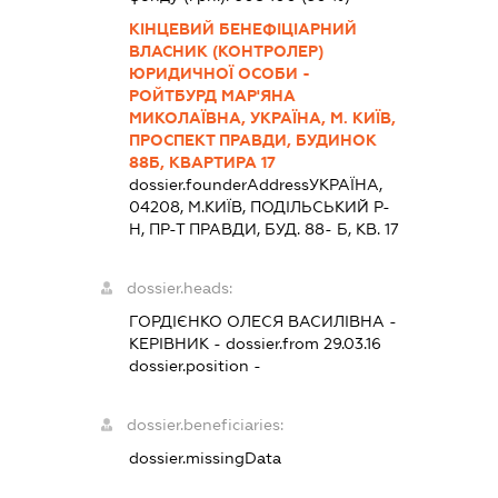
КІНЦЕВИЙ БЕНЕФІЦІАРНИЙ
ВЛАСНИК (КОНТРОЛЕР)
ЮРИДИЧНОЇ ОСОБИ -
РОЙТБУРД МАР'ЯНА
МИКОЛАЇВНА, УКРАЇНА, М. КИЇВ,
ПРОСПЕКТ ПРАВДИ, БУДИНОК
88Б, КВАРТИРА 17
dossier.founderAddress
УКРАЇНА,
04208, М.КИЇВ, ПОДІЛЬСЬКИЙ Р-
Н, ПР-Т ПРАВДИ, БУД. 88- Б, КВ. 17
dossier.heads:
ГОРДІЄНКО ОЛЕСЯ ВАСИЛІВНА
-
КЕРІВНИК
- dossier.from 29.03.16
dossier.position -
dossier.beneficiaries:
dossier.missingData