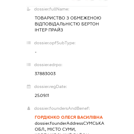
dossier.fullName:
ТОВАРИСТВО З ОБМЕЖЕНОЮ
ВІДПОВІДАЛЬНІСТЮ
БЕРТОН
ІНТЕР ПРАЙЗ
dossier.opfSubType:
-
dossier.edrpo:
37883003
dossier.regDate:
25.09.11
dossier.foundersAndBenef:
ГОРДІЄНКО ОЛЕСЯ ВАСИЛІВНА
dossier.founderAddress
СУМСЬКА
ОБЛ., МІСТО СУМИ,