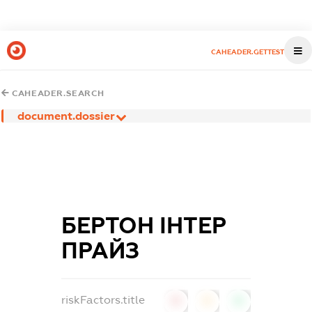
CAHEADER.GETTEST
CAHEADER.SEARCH
document.dossier
БЕРТОН ІНТЕР
ПРАЙЗ
riskFactors.title
0
0
0