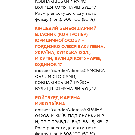
КОВПАКІВСЬКИЙ РАЙОН
ВУЛИЦЯ КОМУНАРІВ БУД. 17
Розмір внеску до статутного
фонду (грн.):
608 100
(50 %)
КІНЦЕВИЙ БЕНЕФІЦІАРНИЙ
ВЛАСНИК (КОНТРОЛЕР)
ЮРИДИЧНОЇ ОСОБИ -
ГОРДІЄНКО ОЛЕСЯ ВАСИЛІВНА,
УКРАЇНА, СУМСЬКА ОБЛ.,
М.СУМИ, ВУЛИЦЯ КОМУНАРІВ,
БУДИНОК 17
dossier.founderAddress
СУМСЬКА
ОБЛ., МІСТО СУМИ,
КОВПАКІВСЬКИЙ РАЙОН
ВУЛИЦЯ КОМУНАРІВ БУД. 17
РОЙТБУРД МАР'ЯНА
МИКОЛАЇВНА
dossier.founderAddress
УКРАЇНА,
04208, М.КИЇВ, ПОДІЛЬСЬКИЙ Р-
Н, ПР-Т ПРАВДИ, БУД. 88- Б, КВ. 17
Розмір внеску до статутного
фонду (грн.):
608 100
(50 %)