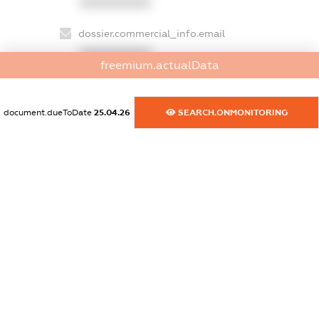
XXXXXXXXXX
dossier.commercial_info.email
XXXXXXXXXX
freemium.actualData
dossier.commercial_info.website
XXXXXXXXXX
document.dueToDate
25.04.26
SEARCH.ONMONITORING
dossier.commercial_info.activity
XXXXXXXXXX
freemium.exampleText_1
freemium.exampleText_2
freemium.anonymousPerSearch2
FREEMIUM.DETAILS
FREEMIUM.REGISTER