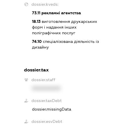
dossier.kveds:
73.11
рекламні агентства
18.13
виготовлення друкарських
форм і надання інших
поліграфічних послуг
74.10
спеціалізована діяльність із
дизайну
dossier.tax
dossier.staff
XXXXXXXXXX
dossier.taxDebt
dossier.missingData
dossier.esvDebt