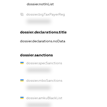
dossier.notInList
dossier.bigTaxPayerReg
XXXXXXXXXX
dossier.declarations.title
dossier.declarations.noData
dossier.sanctions
dossier.specSanctions
XXXXXXXXXX
dossier.rnboSanctions
XXXXXXXXXX
dossier.amkuBlackList
XXXXXXXXXX