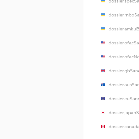
dossier.specS
dossier.rnboS
dossier.amkuB
dossier.ofacS
dossier.ofac
dossier.gbSan
dossier.ausSa
dossier.euSan
dossier.japan
dossier.canad