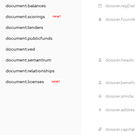
document.balances
dossier.regDat
document.scorings
new!
dossier.found
document.tenders
document.publicfunds
document.ved
document.semantrum
dossier.heads:
document.relationships
document.licenses
new!
dossier.benefic
dossier.smida:
dossier.addres
dossier.capital