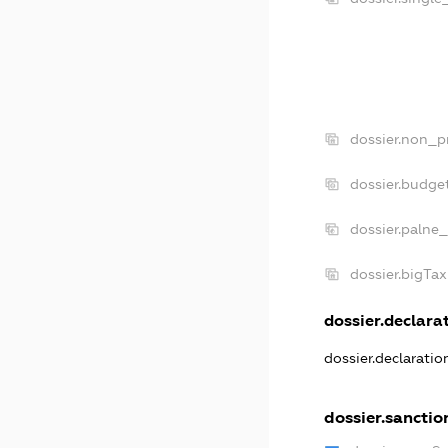
dossier.non_pr
dossier.budge
dossier.palne_
dossier.bigTa
dossier.declarat
dossier.declarati
dossier.sanctio