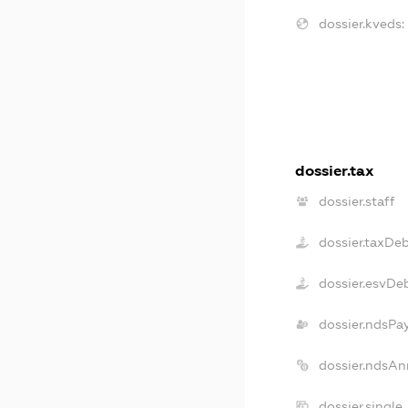
dossier.kveds:
dossier.tax
dossier.staff
dossier.taxDe
dossier.esvDe
dossier.ndsPa
dossier.ndsAn
dossier.single