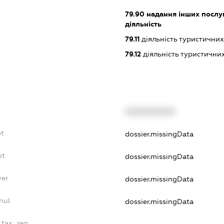
79.90
надання інших послуг
діяльність
79.11
діяльність туристичних
79.12
діяльність туристични
XXXXXXXXXX
bt
dossier.missingData
bt
dossier.missingData
yer
dossier.missingData
nul
dossier.missingData
_tax_reg