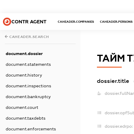
CONTR AGENT
CAHEADER.COMPANIES
CAHEADER.PERSONS
CAHEADER.SEARCH
document.dossier
ТАЙМ Т
document.statements
document.history
dossier.title
document.inspections
dossier.fullNa
document.bankruptcy
document.court
dossier.opfSu
document.taxdebts
dossier.edrpo:
document.enforcements