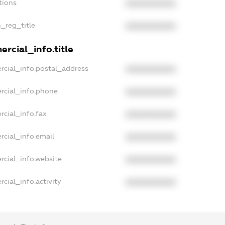
tions
XXXXXXXXXX
n_reg_title
XXXXXXXXXX
rcial_info.title
rcial_info.postal_address
XXXXXXXXXX
rcial_info.phone
XXXXXXXXXX
rcial_info.fax
XXXXXXXXXX
rcial_info.email
XXXXXXXXXX
rcial_info.website
XXXXXXXXXX
cial_info.activity
XXXXXXXXXX