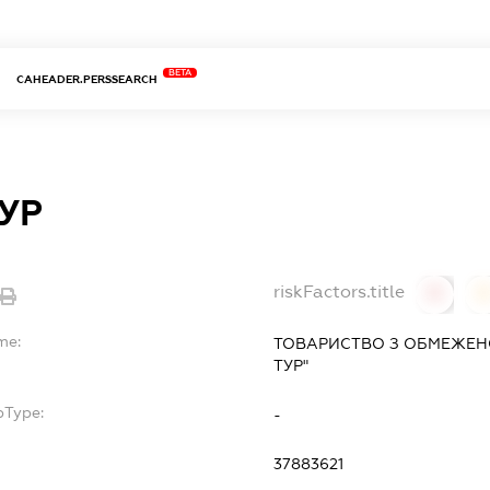
BETA
CAHEADER.PERSSEARCH
УР
riskFactors.title
0
0
me:
ТОВАРИСТВО З ОБМЕЖЕН
ТУР"
bType:
-
37883621