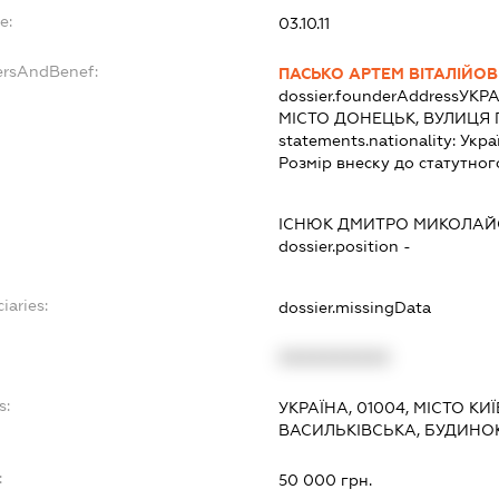
e:
03.10.11
ersAndBenef:
ПАСЬКО АРТЕМ ВІТАЛІЙО
dossier.founderAddress
УКРА
МІСТО ДОНЕЦЬК, ВУЛИЦЯ П
statements.nationality:
Укра
Розмір внеску до статутног
ІСНЮК ДМИТРО МИКОЛА
dossier.position -
iaries:
dossier.missingData
XXXXXXXXXX
s:
УКРАЇНА, 01004, МІСТО КИ
ВАСИЛЬКІВСЬКА, БУДИНОК 
:
50 000 грн.