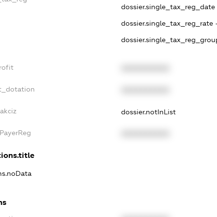
dossier.single_tax_reg_date -
dossier.single_tax_reg_rate 
dossier.single_tax_reg_grou
ofit
XXXXXXXXXX
t_dotation
XXXXXXXXXX
akciz
dossier.notInList
xPayerReg
XXXXXXXXXX
ions.title
ons.noData
ns