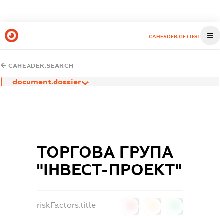
CAHEADER.GETTEST
CAHEADER.SEARCH
document.dossier
ТОРГОВА ГРУПА
"ІНВЕСТ-ПРОЕКТ"
riskFactors.title
0
0
0