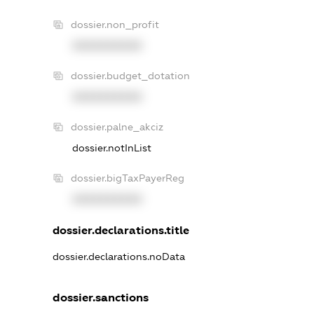
dossier.non_profit
XXXXXXXXXX
dossier.budget_dotation
XXXXXXXXXX
dossier.palne_akciz
dossier.notInList
dossier.bigTaxPayerReg
XXXXXXXXXX
dossier.declarations.title
dossier.declarations.noData
dossier.sanctions