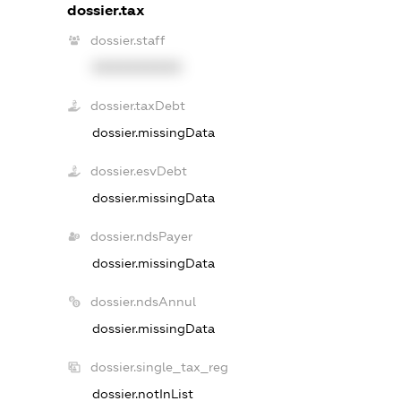
dossier.tax
dossier.staff
XXXXXXXXXX
dossier.taxDebt
dossier.missingData
dossier.esvDebt
dossier.missingData
dossier.ndsPayer
dossier.missingData
dossier.ndsAnnul
dossier.missingData
dossier.single_tax_reg
dossier.notInList