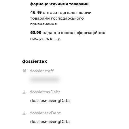
фармацевтичними товарами
46.49
оптова торгівля іншими
товарами господарського
призначення
63.99
надання інших інформаційних
послуг, н. в. і. у.
dossier.tax
dossier.staff
XXXXXXXXXX
dossier.taxDebt
dossier.missingData
dossier.esvDebt
dossier.missingData