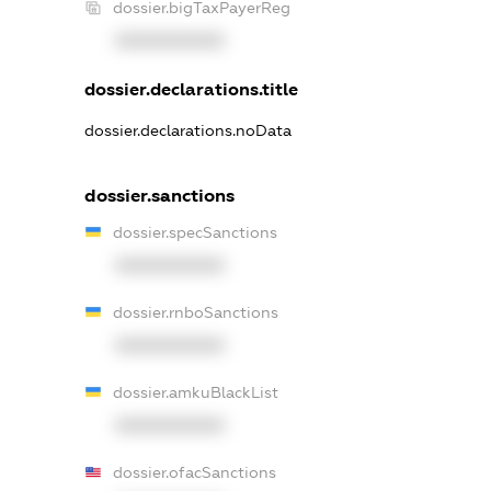
dossier.bigTaxPayerReg
XXXXXXXXXX
dossier.declarations.title
dossier.declarations.noData
dossier.sanctions
dossier.specSanctions
XXXXXXXXXX
dossier.rnboSanctions
XXXXXXXXXX
dossier.amkuBlackList
XXXXXXXXXX
dossier.ofacSanctions