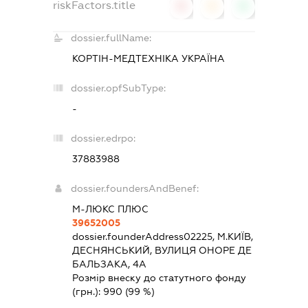
riskFactors.title
0
0
0
dossier.fullName:
КОРТІН-МЕДТЕХНІКА УКРАЇНА
dossier.opfSubType:
-
dossier.edrpo:
37883988
dossier.foundersAndBenef:
М-ЛЮКС ПЛЮС
39652005
dossier.founderAddress
02225, М.КИЇВ,
ДЕСНЯНСЬКИЙ, ВУЛИЦЯ ОНОРЕ ДЕ
БАЛЬЗАКА, 4А
Розмір внеску до статутного фонду
(грн.):
990
(99 %)