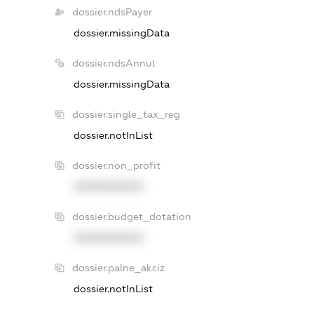
dossier.ndsPayer
dossier.missingData
dossier.ndsAnnul
dossier.missingData
dossier.single_tax_reg
dossier.notInList
dossier.non_profit
XXXXXXXXXX
dossier.budget_dotation
XXXXXXXXXX
dossier.palne_akciz
dossier.notInList