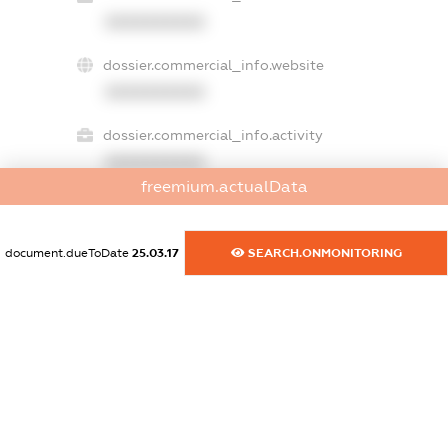
XXXXXXXXXX
dossier.commercial_info.website
XXXXXXXXXX
dossier.commercial_info.activity
XXXXXXXXXX
freemium.actualData
freemium.exampleText_1
document.dueToDate
25.03.17
SEARCH.ONMONITORING
freemium.exampleText_2
freemium.anonymousPerSearch2
FREEMIUM.DETAILS
FREEMIUM.REGISTER