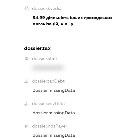
dossier.kveds:
94.99
діяльність інших громадських
організацій, н.в.і.у.
dossier.tax
dossier.staff
XXXXXXXXXX
dossier.taxDebt
dossier.missingData
dossier.esvDebt
dossier.missingData
dossier.ndsPayer
dossier.missingData