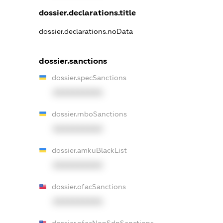
dossier.declarations.title
dossier.declarations.noData
dossier.sanctions
dossier.specSanctions
XXXXXXXXXX
dossier.rnboSanctions
XXXXXXXXXX
dossier.amkuBlackList
XXXXXXXXXX
dossier.ofacSanctions
XXXXXXXXXX
dossier.ofacNonSdnSanctions