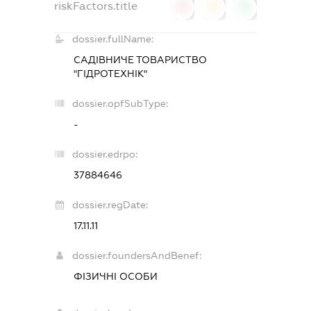
riskFactors.title
0
0
0
dossier.fullName:
САДІВНИЧЕ ТОВАРИСТВО
"ГІДРОТЕХНІК"
dossier.opfSubType:
-
dossier.edrpo:
37884646
dossier.regDate:
17.11.11
dossier.foundersAndBenef:
ФІЗИЧНІ ОСОБИ