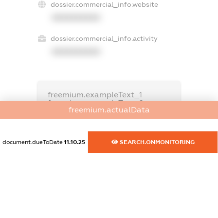
dossier.commercial_info.website
XXXXXXXXXX
dossier.commercial_info.activity
XXXXXXXXXX
freemium.exampleText_1
freemium.exampleText_2
freemium.actualData
freemium.anonymousPerSearch2
FREEMIUM.DETAILS
FREEMIUM.REGISTER
document.dueToDate
11.10.25
SEARCH.ONMONITORING