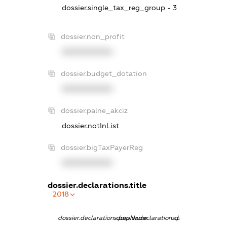
dossier.single_tax_reg_group - 3
dossier.non_profit
XXXXXXXXXX
dossier.budget_dotation
XXXXXXXXXX
dossier.palne_akciz
dossier.notInList
dossier.bigTaxPayerReg
XXXXXXXXXX
dossier.declarations.title
2018
dossier.declarations.pepName
dossier.declarations.personName
dossier.declarati