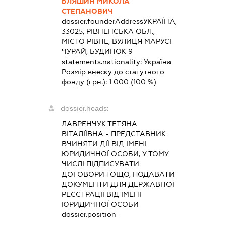
БЛЯШИН МИКОЛА
СТЕПАНОВИЧ
dossier.founderAddress
УКРАЇНА,
33025, РІВНЕНСЬКА ОБЛ.,
МІСТО РІВНЕ, ВУЛИЦЯ МАРУСІ
ЧУРАЙ, БУДИНОК 9
statements.nationality:
Україна
Розмір внеску до статутного
фонду (грн.):
1 000
(100 %)
dossier.heads:
ЛАВРЕНЧУК ТЕТЯНА
ВІТАЛІЇВНА
-
ПРЕДСТАВНИК
ВЧИНЯТИ ДІЇ ВІД ІМЕНІ
ЮРИДИЧНОЇ ОСОБИ, У ТОМУ
ЧИСЛІ ПІДПИСУВАТИ
ДОГОВОРИ ТОЩО, ПОДАВАТИ
ДОКУМЕНТИ ДЛЯ ДЕРЖАВНОЇ
РЕЄСТРАЦІЇ ВІД ІМЕНІ
ЮРИДИЧНОЇ ОСОБИ
dossier.position -