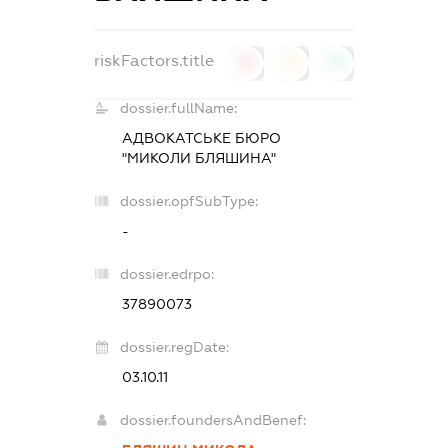
riskFactors.title
0
0
0
dossier.fullName:
АДВОКАТСЬКЕ БЮРО
"МИКОЛИ БЛЯШИНА"
dossier.opfSubType:
-
dossier.edrpo:
37890073
dossier.regDate:
03.10.11
dossier.foundersAndBenef: