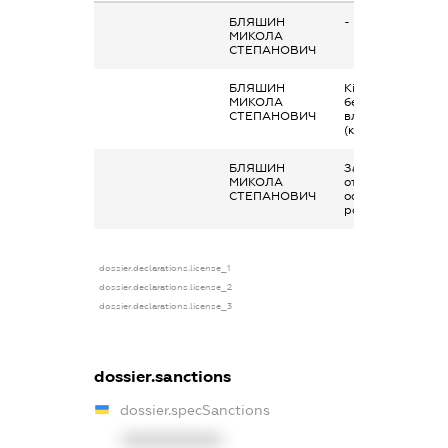
БЛЯШИН
-
МИКОЛА
СТЕПАНОВИЧ
БЛЯШИН
Кінцевий
МИКОЛА
бенефіціарний
СТЕПАНОВИЧ
власник
(контролер)
БЛЯШИН
Заробітна плата
МИКОЛА
отримана за
СТЕПАНОВИЧ
основним місцем
роботи
dossier.declarations.license_1
dossier.declarations.license_2
dossier.declarations.license_3
dossier.sanctions
dossier.specSanctions
XXXXXXXXXX