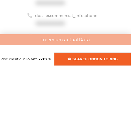
XXXXXXXXXX
dossier.commercial_info.phone
XXXXXXXXXX
dossier.commercial_info.fax
freemium.actualData
XXXXXXXXXX
dossier.commercial_info.email
document.dueToDate
27.02.26
SEARCH.ONMONITORING
XXXXXXXXXX
dossier.commercial_info.website
XXXXXXXXXX
dossier.commercial_info.activity
XXXXXXXXXX