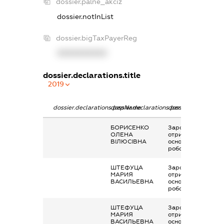
dossier.palne_akciz
dossier.notInList
dossier.bigTaxPayerReg
XXXXXXXXXX
dossier.declarations.title
2019
dossier.declarations.pepName
dossier.declarations.personName
dossier.declaration
БОРИСЕНКО
Заробітна плата
ОЛЕНА
отримана за
ВІЛЮСІВНА
основним місцем
роботи
ШТЕФУЦА
Заробітна плата
МАРИЯ
отримана за
ВАСИЛЬЕВНА
основним місцем
роботи
ШТЕФУЦА
Заробітна плата
МАРИЯ
отримана за
ВАСИЛЬЕВНА
основним місцем