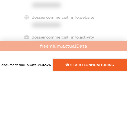
XXXXXXXXXX
dossier.commercial_info.website
XXXXXXXXXX
dossier.commercial_info.activity
XXXXXXXXXX
freemium.actualData
document.dueToDate
21.02.26
SEARCH.ONMONITORING
freemium.exampleText_1
freemium.exampleText_2
freemium.anonymousPerSearch2
FREEMIUM.DETAILS
FREEMIUM.REGISTER