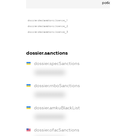
роботи
dossier.declarations.license_1
dossier.declarations.license_2
dossier.declarations.license_3
dossier.sanctions
dossier.specSanctions
XXXXXXXXXX
dossier.rnboSanctions
XXXXXXXXXX
dossier.amkuBlackList
XXXXXXXXXX
dossier.ofacSanctions