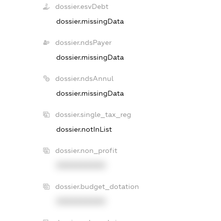
dossier.esvDebt
dossier.missingData
dossier.ndsPayer
dossier.missingData
dossier.ndsAnnul
dossier.missingData
dossier.single_tax_reg
dossier.notInList
dossier.non_profit
XXXXXXXXXX
dossier.budget_dotation
XXXXXXXXXX