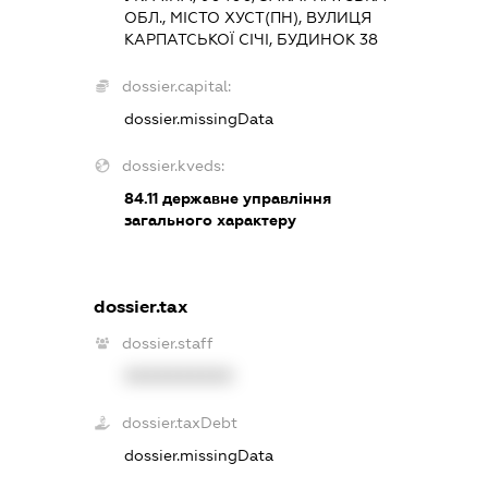
ОБЛ., МІСТО ХУСТ(ПН), ВУЛИЦЯ
КАРПАТСЬКОЇ СІЧІ, БУДИНОК 38
dossier.capital:
dossier.missingData
dossier.kveds:
84.11
державне управління
загального характеру
dossier.tax
dossier.staff
XXXXXXXXXX
dossier.taxDebt
dossier.missingData