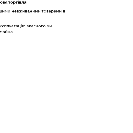
ова торгівля
ншими невживаними товарами в
ксплуатацію власного чи
 майна