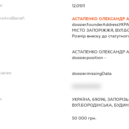
e:
12.09.11
ersAndBenef:
АСТАПЕНКО ОЛЕКСАНДР 
dossier.founderAddress
УКРА
МІСТО ЗАПОРІЖЖЯ, ВУЛ.Б
Розмір внеску до статутног
АСТАПЕНКО ОЛЕКСАНДР 
dossier.position -
iaries:
dossier.missingData
XXXXXXXXXX
s:
УКРАЇНА, 69096, ЗАПОРІЗ
ВУЛ.БОРОДІНСЬКА, БУДИН
:
50 000 грн.