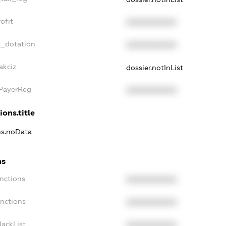
ofit
XXXXXXXXXX
t_dotation
XXXXXXXXXX
akciz
dossier.notInList
xPayerReg
XXXXXXXXXX
ions.title
ons.noData
ns
anctions
XXXXXXXXXX
anctions
XXXXXXXXXX
lackList
XXXXXXXXXX