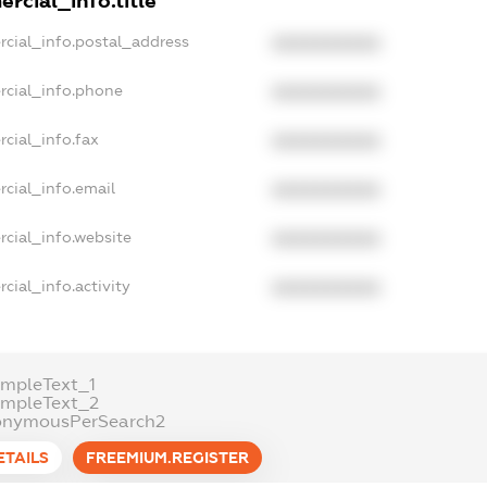
rcial_info.title
rcial_info.postal_address
XXXXXXXXXX
rcial_info.phone
XXXXXXXXXX
cial_info.fax
XXXXXXXXXX
cial_info.email
XXXXXXXXXX
rcial_info.website
XXXXXXXXXX
cial_info.activity
XXXXXXXXXX
ampleText_1
ampleText_2
onymousPerSearch2
ETAILS
FREEMIUM.REGISTER