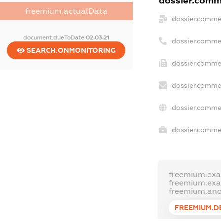
dossier.comme
freemium.actualData
dossier.comme
document.dueToDate
02.03.21
dossier.comme
SEARCH.ONMONITORING
dossier.commer
dossier.commer
dossier.comme
dossier.commer
freemium.ex
freemium.ex
freemium.an
FREEMIUM.D