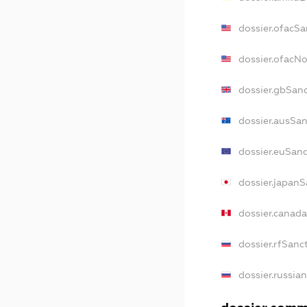
dossier.ofacSa
dossier.ofacN
dossier.gbSan
dossier.ausSa
dossier.euSan
dossier.japan
dossier.canad
dossier.rfSanc
dossier.russia