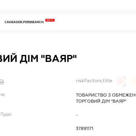
BETA
CAHEADER.PERSSEARCH
ИЙ ДІМ "ВАЯР"
riskFactors.title
0
0
me:
ТОВАРИСТВО З ОБМЕЖЕН
ТОРГОВИЙ ДІМ "ВАЯР"
bType:
-
37891171