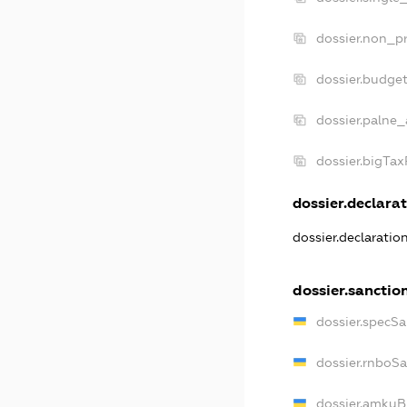
dossier.non_pr
dossier.budge
dossier.palne_
dossier.bigTa
dossier.declarat
dossier.declarati
dossier.sanctio
dossier.specS
dossier.rnboS
dossier.amkuB