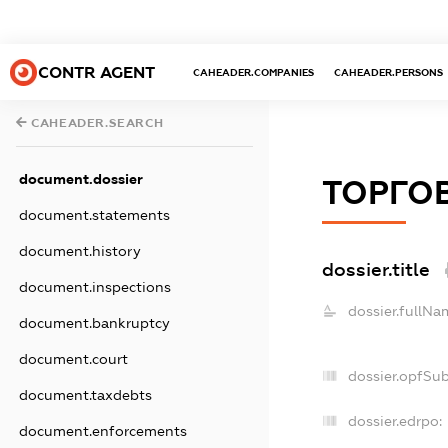
CONTR AGENT
CAHEADER.COMPANIES
CAHEADER.PERSONS
CAHEADER.SEARCH
document.dossier
ТОРГОВ
document.statements
document.history
dossier.title
document.inspections
dossier.fullNa
document.bankruptcy
document.court
dossier.opfSu
document.taxdebts
dossier.edrpo:
document.enforcements