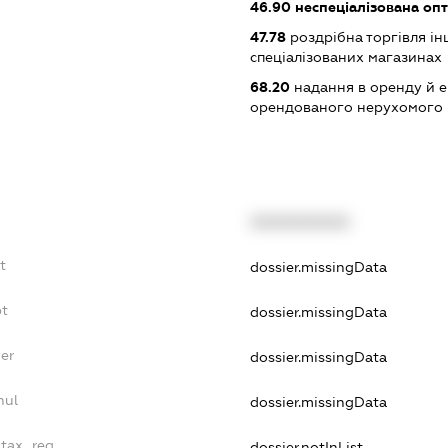
46.90
неспеціалізована опт
47.78
роздрібна торгівля і
спеціалізованих магазинах
68.20
надання в оренду й е
орендованого нерухомого
XXXXXXXXXX
t
dossier.missingData
bt
dossier.missingData
yer
dossier.missingData
nul
dossier.missingData
_tax_reg
dossier.notInList