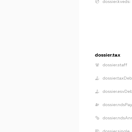
dossier.kveds:
dossier.tax
dossier.staff
dossier.taxDeb
dossier.esvDe
dossier.ndsPa
dossier.ndsAn
dossier.single