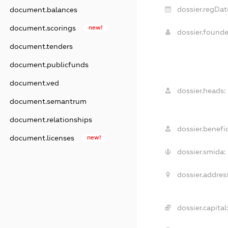
dossier.regDat
document.balances
document.scorings
new!
dossier.found
document.tenders
document.publicfunds
document.ved
dossier.heads:
document.semantrum
document.relationships
dossier.benefic
document.licenses
new!
dossier.smida:
dossier.addres
dossier.capital