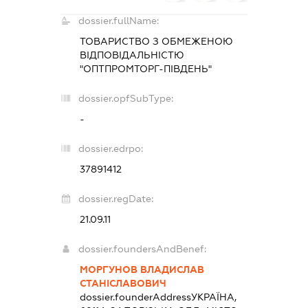
dossier.fullName:
ТОВАРИСТВО З ОБМЕЖЕНОЮ
ВІДПОВІДАЛЬНІСТЮ
"ОПТПРОМТОРГ-ПІВДЕНЬ"
dossier.opfSubType:
-
dossier.edrpo:
37891412
dossier.regDate:
21.09.11
dossier.foundersAndBenef:
МОРГУНОВ ВЛАДИСЛАВ
СТАНІСЛАВОВИЧ
dossier.founderAddress
УКРАЇНА,