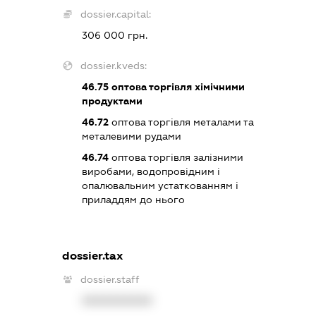
dossier.capital:
306 000 грн.
dossier.kveds:
46.75
оптова торгівля хімічними
продуктами
46.72
оптова торгівля металами та
металевими рудами
46.74
оптова торгівля залізними
виробами, водопровідним і
опалювальним устаткованням і
приладдям до нього
dossier.tax
dossier.staff
XXXXXXXXXX