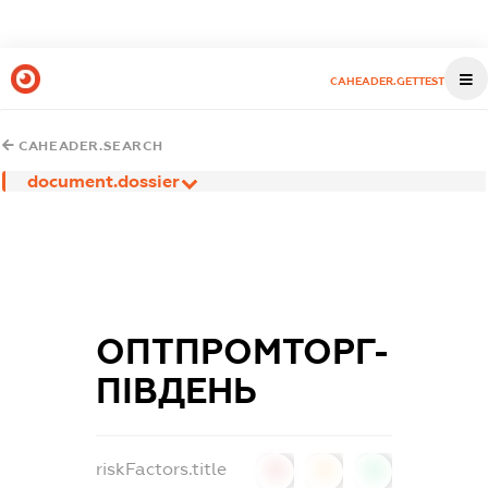
CAHEADER.GETTEST
CAHEADER.SEARCH
document.dossier
ОПТПРОМТОРГ-
ПІВДЕНЬ
riskFactors.title
0
0
0