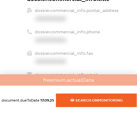
dossier.commercial_info.postal_address
XXXXXXXXXX
dossier.commercial_info.phone
XXXXXXXXXX
dossier.commercial_info.fax
XXXXXXXXXX
dossier.commercial_info.email
freemium.actualData
XXXXXXXXXX
dossier.commercial_info.website
document.dueToDate
17.09.25
SEARCH.ONMONITORING
XXXXXXXXXX
dossier.commercial_info.activity
XXXXXXXXXX