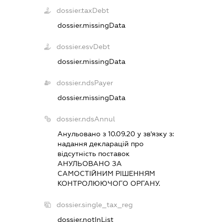
dossier.taxDebt
dossier.missingData
dossier.esvDebt
dossier.missingData
dossier.ndsPayer
dossier.missingData
dossier.ndsAnnul
Анульовано з 10.09.20 у зв'язку з:
надання декларацiй про
вiдсутнiсть поставок
АНУЛЬОВАНО ЗА
САМОСТIЙНИМ РIШЕННЯМ
КОНТРОЛЮЮЧОГО ОРГАНУ.
dossier.single_tax_reg
dossier.notInList