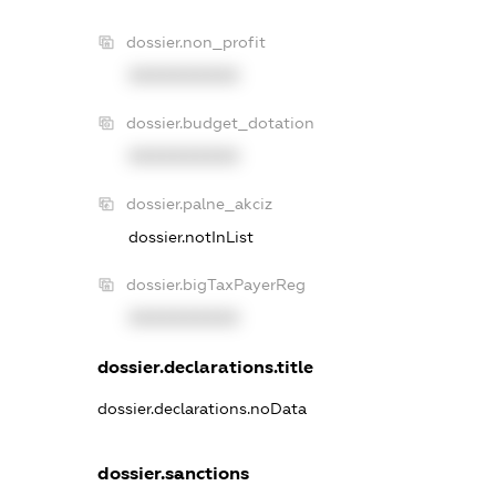
dossier.non_profit
XXXXXXXXXX
dossier.budget_dotation
XXXXXXXXXX
dossier.palne_akciz
dossier.notInList
dossier.bigTaxPayerReg
XXXXXXXXXX
dossier.declarations.title
dossier.declarations.noData
dossier.sanctions