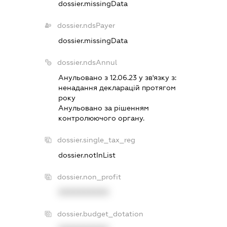
dossier.missingData
dossier.ndsPayer
dossier.missingData
dossier.ndsAnnul
Анульовано з 12.06.23 у зв'язку з:
ненадання декларацiй протягом
року
Анульовано за рiшенням
контролюючого органу.
dossier.single_tax_reg
dossier.notInList
dossier.non_profit
XXXXXXXXXX
dossier.budget_dotation