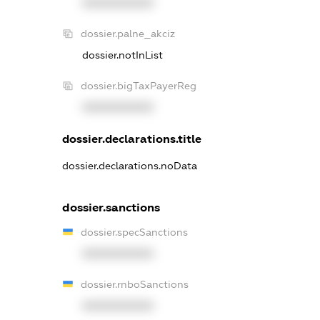
XXXXXXXXXX
dossier.palne_akciz
dossier.notInList
dossier.bigTaxPayerReg
XXXXXXXXXX
dossier.declarations.title
dossier.declarations.noData
dossier.sanctions
dossier.specSanctions
XXXXXXXXXX
dossier.rnboSanctions
XXXXXXXXXX