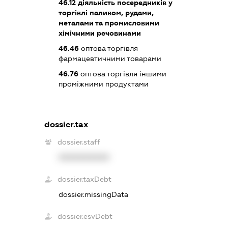
46.12
діяльність посередників у
торгівлі паливом, рудами,
металами та промисловими
хімічними речовинами
46.46
оптова торгівля
фармацевтичними товарами
46.76
оптова торгівля іншими
проміжними продуктами
dossier.tax
dossier.staff
XXXXXXXXXX
dossier.taxDebt
dossier.missingData
dossier.esvDebt