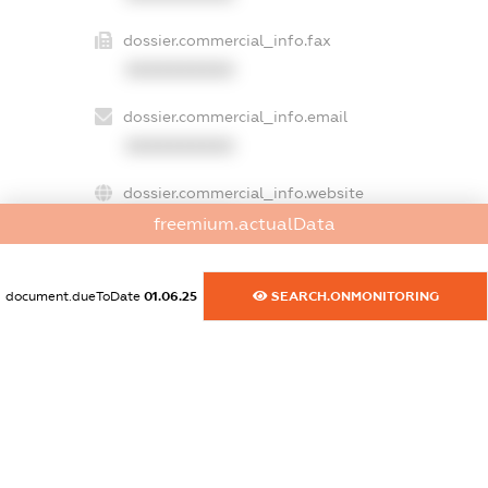
dossier.commercial_info.fax
XXXXXXXXXX
dossier.commercial_info.email
XXXXXXXXXX
dossier.commercial_info.website
XXXXXXXXXX
freemium.actualData
dossier.commercial_info.activity
document.dueToDate
01.06.25
SEARCH.ONMONITORING
XXXXXXXXXX
freemium.exampleText_1
freemium.exampleText_2
freemium.anonymousPerSearch2
FREEMIUM.DETAILS