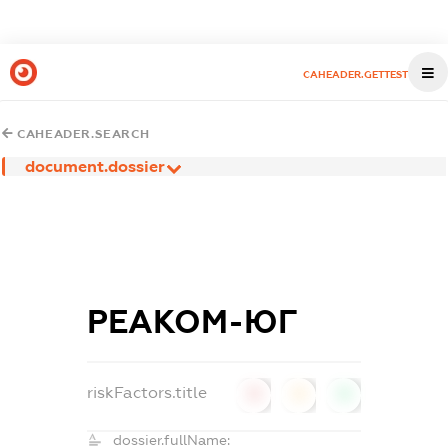
CAHEADER.GETTEST
CAHEADER.SEARCH
document.dossier
РЕАКОМ-ЮГ
riskFactors.title
0
0
0
dossier.fullName: