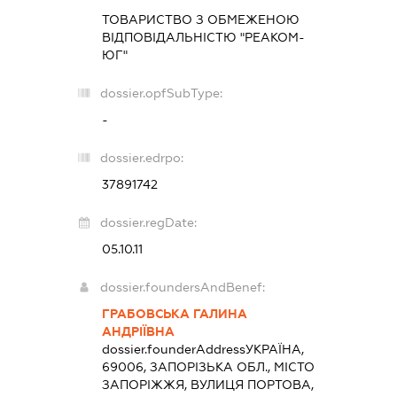
ТОВАРИСТВО З ОБМЕЖЕНОЮ
ВІДПОВІДАЛЬНІСТЮ "РЕАКОМ-
ЮГ"
dossier.opfSubType:
-
dossier.edrpo:
37891742
dossier.regDate:
05.10.11
dossier.foundersAndBenef:
ГРАБОВСЬКА ГАЛИНА
АНДРІЇВНА
dossier.founderAddress
УКРАЇНА,
69006, ЗАПОРІЗЬКА ОБЛ., МІСТО
ЗАПОРІЖЖЯ, ВУЛИЦЯ ПОРТОВА,