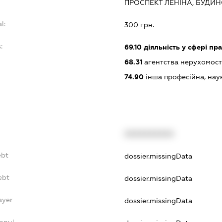
ПРОСПЕКТ ЛЕНІНА, БУДИН
l:
300 грн.
:
69.10
діяльність у сфері пр
68.31
агентства нерухомост
74.90
інша професійна, науков
XXXXXXXXXX
ebt
dossier.missingData
ebt
dossier.missingData
ayer
dossier.missingData