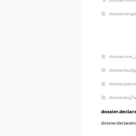
dossier.ndsA
dossier.sing
dossier.non_
dossier.budg
dossier.paln
dossier.bigT
dossier.declara
dossier.declarat