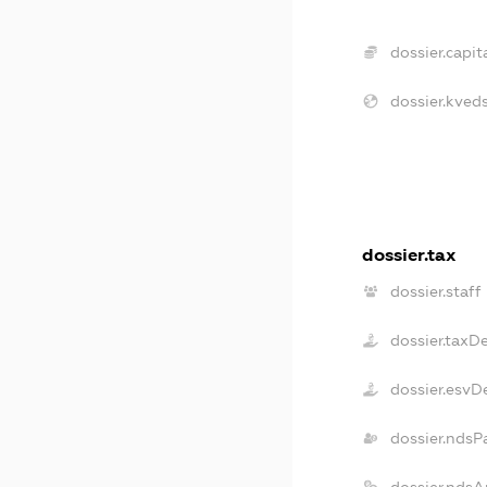
dossier.capita
dossier.kveds
dossier.tax
dossier.staff
dossier.taxD
dossier.esvD
dossier.ndsP