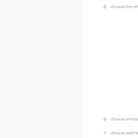
dossier.benef
dossier.smida
dossier.addre