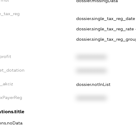
nnul
dossier.missingData
le_tax_reg
dossier.single_tax_reg_date -
dossier.single_tax_reg_rate 
dossier.single_tax_reg_grou
profit
XXXXXXXXXX
et_dotation
XXXXXXXXXX
e_akciz
dossier.notInList
axPayerReg
XXXXXXXXXX
tions.title
ions.noData