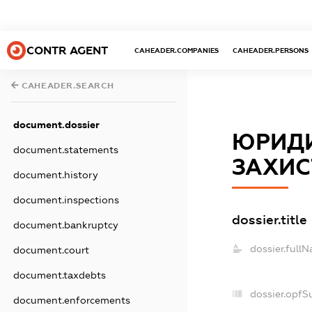
CONTR AGENT
CAHEADER.COMPANIES
CAHEADER.PERSONS
CAHEADER.SEARCH
document.dossier
ЮРИДИ
document.statements
ЗАХИС
document.history
document.inspections
dossier.title
document.bankruptcy
dossier.full
document.court
document.taxdebts
dossier.opfS
document.enforcements