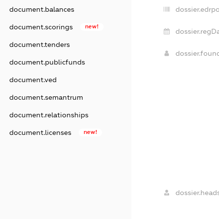
dossier.edrpo
document.balances
document.scorings
new!
dossier.regDa
document.tenders
dossier.fou
document.publicfunds
document.ved
document.semantrum
document.relationships
document.licenses
new!
dossier.heads