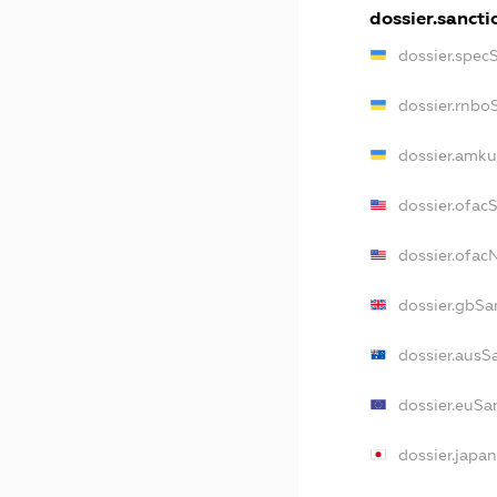
dossier.sancti
dossier.spec
dossier.rnbo
dossier.amku
dossier.ofac
dossier.ofa
dossier.gbSa
dossier.ausS
dossier.euSa
dossier.japa