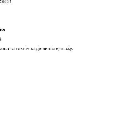
ОК 21
ава
і
а та технічна діяльність, н.в.і.у.